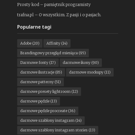
Prosty kod – pamiętnik programisty
trafna.pl – O wszystkim. Z pasji i o pasjach.
Popularne tagi
Adobe
(20)
Affinity
(14)
Brandingowy przegląd miesiąca
(95)
Darmowe fonty
(17)
darmowe ikony
(90)
darmowe ilustracje
(85)
darmowe mockupy
(11)
darmowe patterny
(51)
darmowe presety lightroom
(12)
darmowe pędzle
(13)
darmowe pędzle procreate
(36)
darmowe szablony instagram
(14)
darmowe szablony instagram stories
(13)