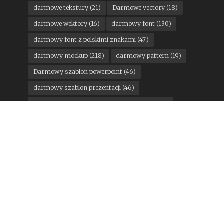
darmowe tekstury
(21)
Darmowe vectory
(18)
darmowe wektory
(16)
darmowy font
(130)
darmowy font z polskimi znakami
(47)
darmowy mockup
(218)
darmowy pattern
(19)
Darmowy szablon powerpoint
(46)
darmowy szablon prezentacji
(46)
darmowy szablon prezentacji powerpoint
(24)
darmowy szablon wordpress
(14)
darmowy ui kit
(18)
DesignStudio
(11)
google
(15)
konkurs
(12)
Kuba Malicki
(13)
Mateusz Machalski
(21)
motoryzacja
(13)
Pantone
(11)
państwa miasta
(16)
Pentagram
(25)
Podpunkt
(15)
Poniedziałkowe gratisy
(300)