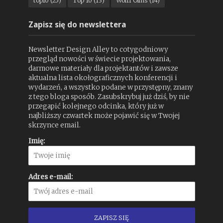
top10
(25)
Top 10
(13)
Wolff Olins
(14)
Zapisz się do newslettera
Newsletter Design Alley to cotygodniowy
przegląd nowości w świecie projektowania,
darmowe materiały dla projektantów i zawsze
aktualna lista okołograficznych konferencji i
wydarzeń, a wszystko podane w przystępny, znany
z tego bloga sposób. Zasubskrybuj już dziś, by nie
przegapić kolejnego odcinka, który już w
najbliższy czwartek może pojawić się w Twojej
skrzynce email.
Imię:
Adres e-mail: