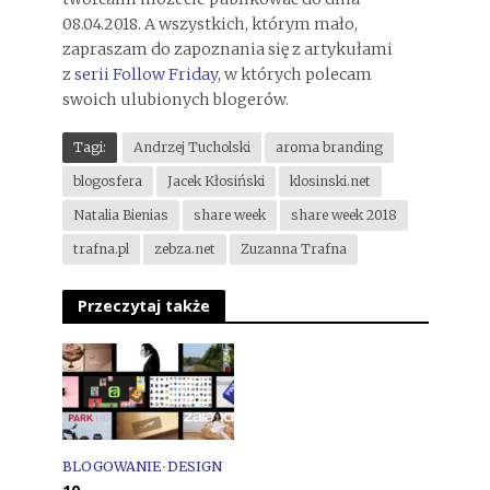
08.04.2018. A wszystkich, którym mało,
zapraszam do zapoznania się z artykułami
z
serii Follow Friday
, w których polecam
swoich ulubionych blogerów.
Tagi:
Andrzej Tucholski
aroma branding
blogosfera
Jacek Kłosiński
klosinski.net
Natalia Bienias
share week
share week 2018
trafna.pl
zebza.net
Zuzanna Trafna
Przeczytaj także
BLOGOWANIE
•
DESIGN