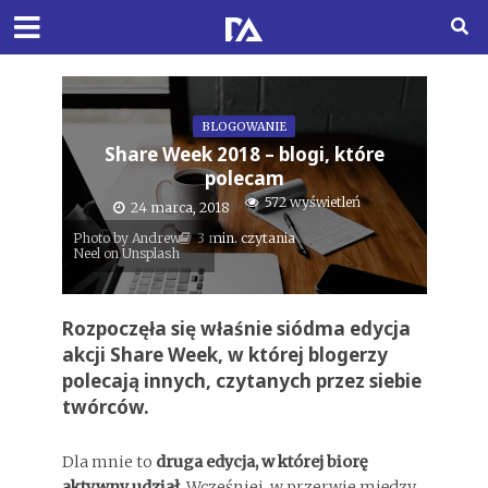
BLOGOWANIE
Share Week 2018 – blogi, które
polecam
572 wyświetleń
24 marca, 2018
Photo by Andrew
3 min. czytania
Neel on Unsplash
Rozpoczęła się właśnie siódma edycja
akcji Share Week, w której blogerzy
polecają innych, czytanych przez siebie
twórców.
Dla mnie to
druga edycja, w której biorę
aktywny udział
. Wcześniej, w przerwie między