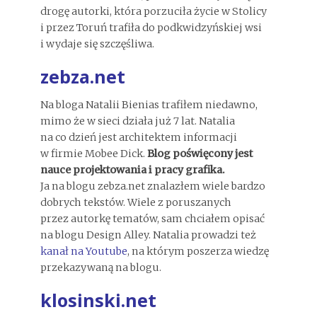
drogę autorki, która porzuciła życie w Stolicy
i przez Toruń trafiła do podkwidzyńskiej wsi
i wydaje się szczęśliwa.
zebza.net
Na bloga Natalii Bienias trafiłem niedawno,
mimo że w sieci działa już 7 lat. Natalia
na co dzień jest architektem informacji
w firmie Mobee Dick.
Blog poświęcony jest
nauce projektowania i pracy grafika.
Ja na blogu zebza.net znalazłem wiele bardzo
dobrych tekstów. Wiele z poruszanych
przez autorkę tematów, sam chciałem opisać
na blogu Design Alley. Natalia prowadzi też
kanał na Youtube
, na którym poszerza wiedzę
przekazywaną na blogu.
klosinski.net