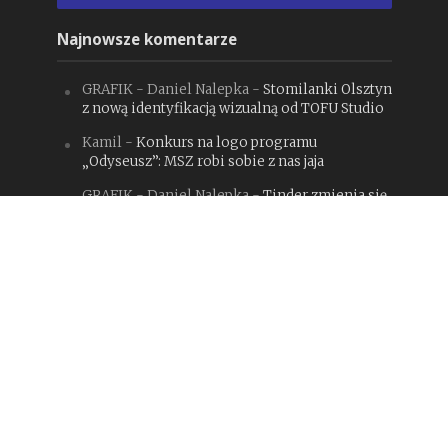
Najnowsze komentarze
GRAFIK - Daniel Nalepka
-
Stomilanki Olsztyn
z nową identyfikacją wizualną od TOFU Studio
Kamil
-
Konkurs na logo programu
„Odyseusz”: MSZ robi sobie z nas jaja
GRAFIK - Daniel Nalepka
-
Tinder zmienia się
dla Gen Z, budząc spore kontrowersje.
Czy słusznie?
GRAFIK - Daniel Nalepka
-
Bank Pekao S.A.
z nową identyfikacją i hołdem dla Jana
Hollendra
GRAFIK - Daniel Nalepka
-
Rebranding
miesiąca #127: The Whale (maj 2026)
Copyright DesignAlley.pl © 2017-2025.