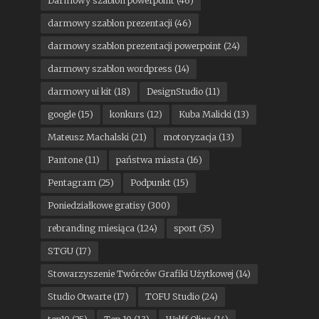
Darmowy szablon powerpoint
(46)
darmowy szablon prezentacji
(46)
darmowy szablon prezentacji powerpoint
(24)
darmowy szablon wordpress
(14)
darmowy ui kit
(18)
DesignStudio
(11)
google
(15)
konkurs
(12)
Kuba Malicki
(13)
Mateusz Machalski
(21)
motoryzacja
(13)
Pantone
(11)
państwa miasta
(16)
Pentagram
(25)
Podpunkt
(15)
Poniedziałkowe gratisy
(300)
rebranding miesiąca
(124)
sport
(35)
STGU
(17)
Stowarzyszenie Twórców Grafiki Użytkowej
(14)
Studio Otwarte
(17)
TOFU Studio
(24)