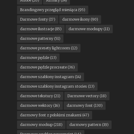
Adobe
(20)
Affinity
(14)
Brandingowy przegląd miesiąca
(95)
Darmowe fonty
(17)
darmowe ikony
(90)
darmowe ilustracje
(85)
darmowe mockupy
(11)
darmowe patterny
(51)
darmowe presety lightroom
(12)
darmowe pędzle
(13)
darmowe pędzle procreate
(36)
darmowe szablony instagram
(14)
darmowe szablony instagram stories
(13)
darmowe tekstury
(21)
Darmowe vectory
(18)
darmowe wektory
(16)
darmowy font
(130)
darmowy font z polskimi znakami
(47)
darmowy mockup
(218)
darmowy pattern
(19)