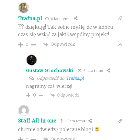
Trafna.pl
8 lata temu
??? dziękuję! Tak sobie myślę, że w końcu
czas się wziąć za jakiś wspólny projekt!
Odpowiedz
0
Gustaw Grochowski
8 lata temu
Odpowiedź do
Trafna.pl
Nagramy coś, wierzę!
Odpowiedz
0
Staff All in one
8 lata temu
chętnie odwiedzę polecane blogi
Odpowiedz
0