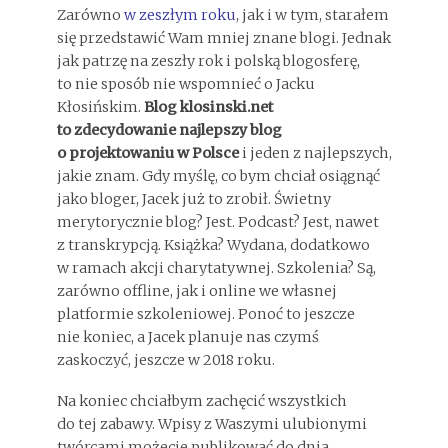
Zarówno
w zeszłym roku
, jak i w tym, starałem
się przedstawić Wam mniej znane blogi. Jednak
jak patrzę na zeszły rok i polską blogosferę,
to nie sposób nie wspomnieć o Jacku
Kłosińskim.
Blog klosinski.net
to zdecydowanie najlepszy blog
o projektowaniu w Polsce
i jeden z najlepszych,
jakie znam. Gdy myślę, co bym chciał osiągnąć
jako bloger, Jacek już to zrobił. Świetny
merytorycznie blog? Jest. Podcast? Jest, nawet
z transkrypcją. Książka? Wydana, dodatkowo
w ramach akcji charytatywnej. Szkolenia? Są,
zarówno offline, jak i online we własnej
platformie szkoleniowej. Ponoć to jeszcze
nie koniec, a Jacek planuje nas czymś
zaskoczyć, jeszcze w 2018 roku.
Na koniec chciałbym zachęcić wszystkich
do tej zabawy. Wpisy z Waszymi ulubionymi
twórcami możecie publikować do dnia