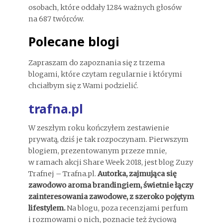
osobach, które oddały 1284 ważnych głosów
na 687 twórców.
Polecane blogi
Zapraszam do zapoznania się z trzema
blogami, które czytam regularnie i którymi
chciałbym się z Wami podzielić.
trafna.pl
W zeszłym roku kończyłem zestawienie
prywatą, dziś je tak rozpoczynam. Pierwszym
blogiem, prezentowanym przeze mnie,
w ramach akcji Share Week 2018, jest blog Zuzy
Trafnej – Trafna.pl.
Autorka, zajmująca się
zawodowo aroma brandingiem, świetnie łączy
zainteresowania zawodowe, z szeroko pojętym
lifestylem.
Na blogu, poza recenzjami perfum
i rozmowami o nich, poznacie też życiową