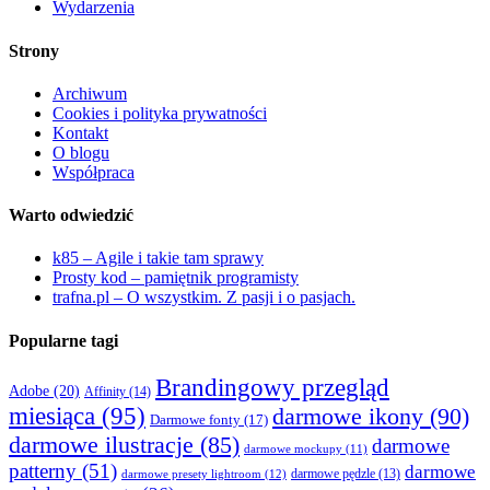
Wydarzenia
Strony
Archiwum
Cookies i polityka prywatności
Kontakt
O blogu
Współpraca
Warto odwiedzić
k85 – Agile i takie tam sprawy
Prosty kod – pamiętnik programisty
trafna.pl – O wszystkim. Z pasji i o pasjach.
Popularne tagi
Brandingowy przegląd
Adobe
(20)
Affinity
(14)
miesiąca
(95)
darmowe ikony
(90)
Darmowe fonty
(17)
darmowe ilustracje
(85)
darmowe
darmowe mockupy
(11)
patterny
(51)
darmowe
darmowe presety lightroom
(12)
darmowe pędzle
(13)