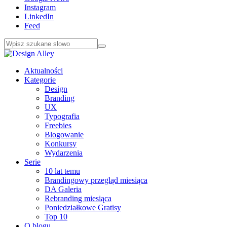
Instagram
LinkedIn
Feed
Aktualności
Kategorie
Design
Branding
UX
Typografia
Freebies
Blogowanie
Konkursy
Wydarzenia
Serie
10 lat temu
Brandingowy przegląd miesiąca
DA Galeria
Rebranding miesiąca
Poniedziałkowe Gratisy
Top 10
O blogu