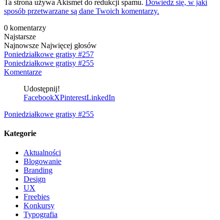
Ta strona używa Akismet do redukcji spamu.
Dowiedz się, w jaki
sposób przetwarzane są dane Twoich komentarzy.
0
komentarzy
Najstarsze
Najnowsze
Najwięcej głosów
Poniedziałkowe gratisy #257
Poniedziałkowe gratisy #255
Komentarze
Udostępnij!
Facebook
X
Pinterest
LinkedIn
Poniedziałkowe gratisy #255
Kategorie
Aktualności
Blogowanie
Branding
Design
UX
Freebies
Konkursy
Typografia