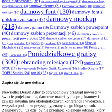
pędzle procreate
(36)
darmowe szablony instagram
(14)
darmowe szablony
darmowe tekstury
(21)
Darmowe vectory
(18)
darmowe
instagram stories
(13)
darmowy font
(130)
darmowy font z
wektory
(16)
darmowy mockup
polskimi znakami
(47)
(218)
Darmowy szablon powerpoint
darmowy pattern
(19)
(46)
darmowy szablon prezentacji
(46)
darmowy szablon
prezentacji powerpoint
(24)
darmowy ui kit
darmowy szablon wordpress
(14)
Mateusz
(18)
google
(15)
konkurs
(12)
Kuba Malicki
(13)
DesignStudio
(11)
Machalski
(21)
Pentagram
państwa miasta
(16)
motoryzacja
(13)
Pantone
(11)
Poniedziałkowe gratisy
(25)
Podpunkt
(15)
(300)
rebranding miesiąca
(124)
sport
(35)
STGU
(17)
Studio Otwarte
(17)
Stowarzyszenie Twórców Grafiki Użytkowej
(14)
TOFU Studio
(24)
top10
(25)
Wolff Olins
(14)
Top 10
(13)
Zapisz się do newslettera
Newsletter Design Alley to cotygodniowy przegląd nowości w
świecie projektowania, darmowe materiały dla projektantów i
zawsze aktualna lista okołograficznych konferencji i wydarzeń, a
wszystko podane w przystępny, znany z tego bloga sposób.
Zasubskrybuj już dziś, by nie przegapić kolejnego odcinka, który