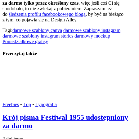
za darmo tylko przez określony czas
, więc jeśli coś Ci się
spodobało, to nie zwlekaj z pobieraniem. Zapraszam też
do
śledzenia profilu facebookowego bloga
, by być na bieżąco
z tym, co pojawia się na Design Alley.
Tagi:
darmowe szablony canva
darmowe szablony instagram
darmowe szablony instagram stories
darmowy mockup
Poniedziałkowe gratisy
Przeczytaj także
Freebies
•
Top
•
Typografia
Krój pisma Festiwal 1955 udostępniony
za darmo
3 dni temu