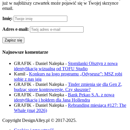
już w najbliższy czwartek może pojawić się w Twojej skrzynce
email.
Imię:
Adres e-mail:
Najnowsze komentarze
GRAFIK - Daniel Nalepka
-
Stomilanki Olsztyn z nową
identyfikacją wizualną od TOFU Studio
Kamil
-
Konkurs na logo programu „Odyseusz”: MSZ robi
sobie z nas jaja
GRAFIK - Daniel Nalepka
-
Tinder zmienia się dla Gen Z,
budząc spore kontrowersje. Czy słusznie?
GRAFIK - Daniel Nalepka
-
Bank Pekao S.A. z nową
identyfikacją i hołdem dla Jana Hollendra
GRAFIK - Daniel Nalepka
-
Rebranding miesiąca #127: The
Whale (maj 2026)
Copyright DesignAlley.pl © 2017-2025.