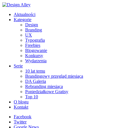
Aktualności
Kategorie
Design
Branding
UX
Typografia
Freebies
Blogowanie
Konkursy
Wydarzenia
Serie
10 lat temu
Brandingowy przegląd miesiąca
DA Galeria
Rebranding miesiąca
Poniedziałkowe Gratisy
Top 10
O blogu
Kontakt
Facebook
Twitter
Google News