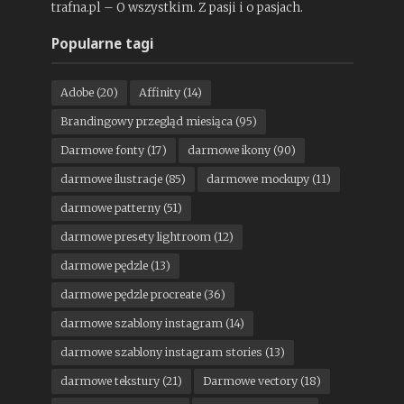
trafna.pl – O wszystkim. Z pasji i o pasjach.
Popularne tagi
Adobe
(20)
Affinity
(14)
Brandingowy przegląd miesiąca
(95)
Darmowe fonty
(17)
darmowe ikony
(90)
darmowe ilustracje
(85)
darmowe mockupy
(11)
darmowe patterny
(51)
darmowe presety lightroom
(12)
darmowe pędzle
(13)
darmowe pędzle procreate
(36)
darmowe szablony instagram
(14)
darmowe szablony instagram stories
(13)
darmowe tekstury
(21)
Darmowe vectory
(18)