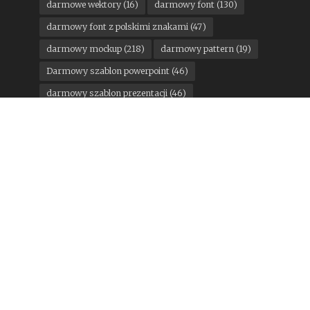
darmowe wektory
(16)
darmowy font
(130)
darmowy font z polskimi znakami
(47)
darmowy mockup
(218)
darmowy pattern
(19)
Darmowy szablon powerpoint
(46)
darmowy szablon prezentacji
(46)
darmowy szablon prezentacji powerpoint
(24)
darmowy szablon wordpress
(14)
darmowy ui kit
(18)
DesignStudio
(11)
google
(15)
konkurs
(12)
Kuba Malicki
(13)
Mateusz Machalski
(21)
motoryzacja
(13)
Pantone
(11)
państwa miasta
(16)
Pentagram
(25)
Podpunkt
(15)
Poniedziałkowe gratisy
(300)
rebranding miesiąca
(124)
sport
(35)