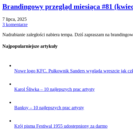
Brandingowy przegląd miesiąca #81 (kwiec
7 lipca, 2025
3 komentarze
Nadrabianie zaległości nabiera tempa. Dziś zapraszam na brandingowy
Najpopularniejsze artykuły
Nowe logo KFC. Pułkownik Sanders wygląda wreszcie jak cz
Karol Śliwka – 10 najlepszych prac artysty
Banksy – 10 najlepszych prac artysty
Krój pisma Festiwal 1955 udostępniony za darmo