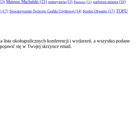
Mateusz Machalski
(21)
państwa miasta
(16)
13)
motoryzacja
(13)
Pantone
(11)
TOFU
U
(17)
Studio Otwarte
(17)
Stowarzyszenie Twórców Grafiki Użytkowej
(14)
 lista okołograficznych konferencji i wydarzeń, a wszystko podane
 pojawić się w Twojej skrzynce email.