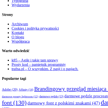
Typografia
Wydarzenia
Strony
Archiwum
Cookies i polityka prywatności
Kontakt
O blogu
Współpraca
Warto odwiedzić
k85 – Agile i takie tam sprawy
Prosty kod – pamiętnik programisty
trafna.pl – O wszystkim. Z pasji i o pasjach.
Popularne tagi
Brandingowy przegląd miesiąca
Adobe
(20)
Affinity
(14)
darmowe pędzle procreat
darmowe presety lightroom
(12)
darmowe pędzle
(13)
da
font
(130)
darmowy font z polskimi znakami
(47)