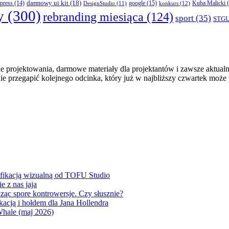
darmowy ui kit
(18)
press
(14)
google
(15)
konkurs
(12)
Kuba Malicki
(
DesignStudio
(11)
y
(300)
rebranding miesiąca
(124)
sport
(35)
STG
 projektowania, darmowe materiały dla projektantów i zawsze aktualna
nie przegapić kolejnego odcinka, który już w najbliższy czwartek może
yfikacją wizualną od TOFU Studio
 z nas jaja
dząc spore kontrowersje. Czy słusznie?
acją i hołdem dla Jana Hollendra
Whale (maj 2026)