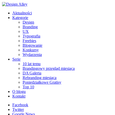
Aktualności
Kategorie
Design
Branding
UX
Typografia
Freebies
Blogowanie
Konkursy
Wydarzenia
Serie
10 lat temu
Brandingowy przegląd miesiąca
DA Galeria
Rebranding miesiąca
Poniedziałkowe Gratisy
Top 10
O blogu
Kontakt
Facebook
Twitter
Google News