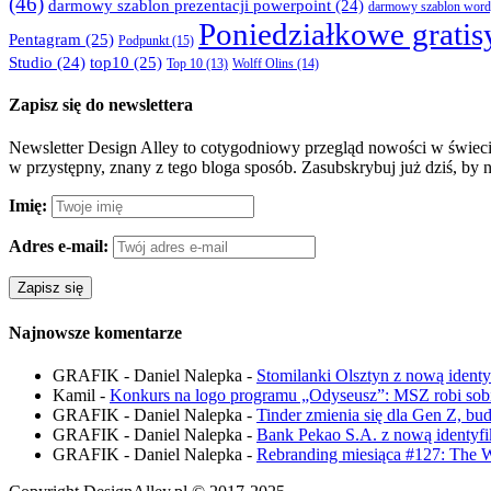
(46)
darmowy szablon prezentacji powerpoint
(24)
darmowy szablon word
Poniedziałkowe gratis
Pentagram
(25)
Podpunkt
(15)
Studio
(24)
top10
(25)
Wolff Olins
(14)
Top 10
(13)
Zapisz się do newslettera
Newsletter Design Alley to cotygodniowy przegląd nowości w świecie
w przystępny, znany z tego bloga sposób. Zasubskrybuj już dziś, by 
Imię:
Adres e-mail:
Najnowsze komentarze
GRAFIK - Daniel Nalepka
-
Stomilanki Olsztyn z nową ident
Kamil
-
Konkurs na logo programu „Odyseusz”: MSZ robi sobie
GRAFIK - Daniel Nalepka
-
Tinder zmienia się dla Gen Z, bu
GRAFIK - Daniel Nalepka
-
Bank Pekao S.A. z nową identyfik
GRAFIK - Daniel Nalepka
-
Rebranding miesiąca #127: The 