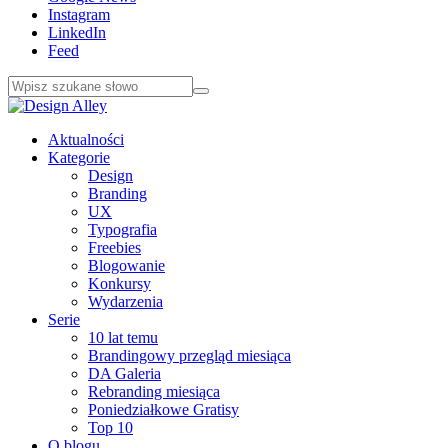
Instagram
LinkedIn
Feed
Aktualności
Kategorie
Design
Branding
UX
Typografia
Freebies
Blogowanie
Konkursy
Wydarzenia
Serie
10 lat temu
Brandingowy przegląd miesiąca
DA Galeria
Rebranding miesiąca
Poniedziałkowe Gratisy
Top 10
O blogu