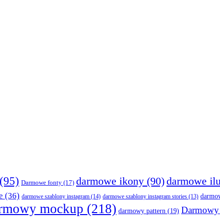
(95)
darmowe ikony
(90)
darmowe ilu
Darmowe fonty
(17)
e
(36)
darmow
darmowe szablony instagram
(14)
darmowe szablony instagram stories
(13)
rmowy mockup
(218)
Darmowy 
darmowy pattern
(19)