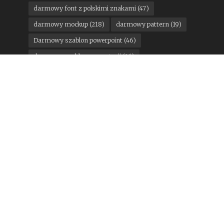
darmowy font z polskimi znakami
(47)
darmowy mockup
(218)
darmowy pattern
(19)
Darmowy szablon powerpoint
(46)
darmowy szablon prezentacji
(46)
darmowy szablon prezentacji powerpoint
(24)
darmowy szablon wordpress
(14)
darmowy ui kit
(18)
DesignStudio
(11)
google
(15)
konkurs
(12)
Kuba Malicki
(13)
Mateusz Machalski
(21)
motoryzacja
(13)
Pantone
(11)
państwa miasta
(16)
Pentagram
(25)
Podpunkt
(15)
Poniedziałkowe gratisy
(300)
rebranding miesiąca
(124)
sport
(35)
STGU
(17)