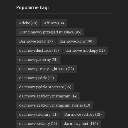
Popularne tagi
Adobe
(20)
Affinity
(14)
Brandingowy przegląd miesiąca
(95)
Darmowe fonty
(17)
darmowe ikony
(90)
darmowe ilustracje
(85)
darmowe mockupy
(11)
darmowe patterny
(51)
darmowe presety lightroom
(12)
darmowe pędzle
(13)
darmowe pędzle procreate
(36)
darmowe szablony instagram
(14)
darmowe szablony instagram stories
(13)
darmowe tekstury
(21)
Darmowe vectory
(18)
darmowe wektory
(16)
darmowy font
(130)