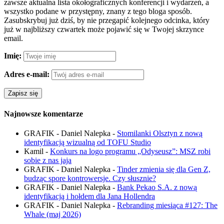
zawsze aktualna lista okołograficznych konferencji i wydarzeń, a
wszystko podane w przystępny, znany z tego bloga sposób.
Zasubskrybuj już dziś, by nie przegapić kolejnego odcinka, który
już w najbliższy czwartek może pojawić się w Twojej skrzynce
email.
Imię:
Adres e-mail:
Najnowsze komentarze
GRAFIK - Daniel Nalepka
-
Stomilanki Olsztyn z nową
identyfikacją wizualną od TOFU Studio
Kamil
-
Konkurs na logo programu „Odyseusz”: MSZ robi
sobie z nas jaja
GRAFIK - Daniel Nalepka
-
Tinder zmienia się dla Gen Z,
budząc spore kontrowersje. Czy słusznie?
GRAFIK - Daniel Nalepka
-
Bank Pekao S.A. z nową
identyfikacją i hołdem dla Jana Hollendra
GRAFIK - Daniel Nalepka
-
Rebranding miesiąca #127: The
Whale (maj 2026)