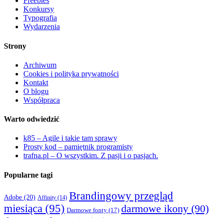
Freebies
Konkursy
Typografia
Wydarzenia
Strony
Archiwum
Cookies i polityka prywatności
Kontakt
O blogu
Współpraca
Warto odwiedzić
k85 – Agile i takie tam sprawy
Prosty kod – pamiętnik programisty
trafna.pl – O wszystkim. Z pasji i o pasjach.
Popularne tagi
Brandingowy przegląd
Adobe
(20)
Affinity
(14)
miesiąca
(95)
darmowe ikony
(90)
Darmowe fonty
(17)