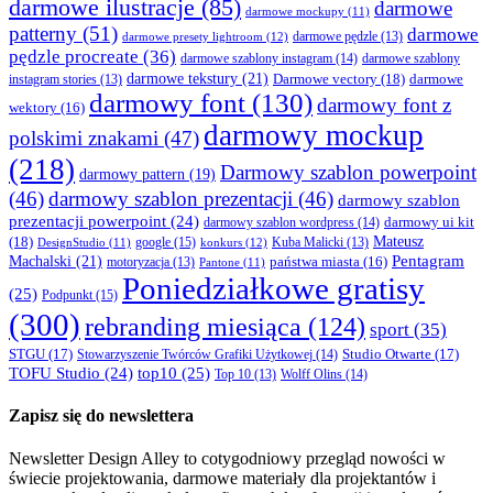
darmowe ilustracje
(85)
darmowe
darmowe mockupy
(11)
patterny
(51)
darmowe
darmowe presety lightroom
(12)
darmowe pędzle
(13)
pędzle procreate
(36)
darmowe szablony instagram
(14)
darmowe szablony
darmowe tekstury
(21)
Darmowe vectory
(18)
darmowe
instagram stories
(13)
darmowy font
(130)
darmowy font z
wektory
(16)
darmowy mockup
polskimi znakami
(47)
(218)
Darmowy szablon powerpoint
darmowy pattern
(19)
(46)
darmowy szablon prezentacji
(46)
darmowy szablon
prezentacji powerpoint
(24)
darmowy ui kit
darmowy szablon wordpress
(14)
Mateusz
(18)
google
(15)
konkurs
(12)
Kuba Malicki
(13)
DesignStudio
(11)
Machalski
(21)
Pentagram
państwa miasta
(16)
motoryzacja
(13)
Pantone
(11)
Poniedziałkowe gratisy
(25)
Podpunkt
(15)
(300)
rebranding miesiąca
(124)
sport
(35)
STGU
(17)
Studio Otwarte
(17)
Stowarzyszenie Twórców Grafiki Użytkowej
(14)
TOFU Studio
(24)
top10
(25)
Wolff Olins
(14)
Top 10
(13)
Zapisz się do newslettera
Newsletter Design Alley to cotygodniowy przegląd nowości w
świecie projektowania, darmowe materiały dla projektantów i