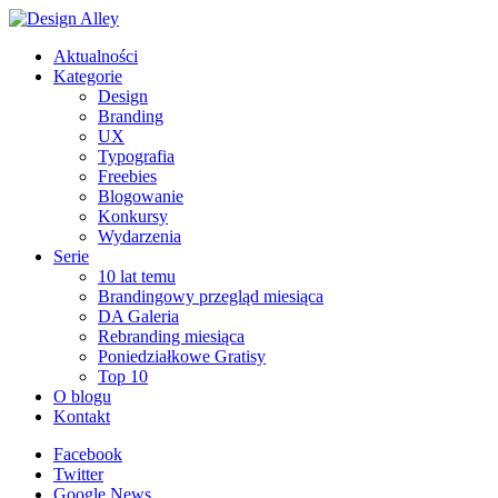
Aktualności
Kategorie
Design
Branding
UX
Typografia
Freebies
Blogowanie
Konkursy
Wydarzenia
Serie
10 lat temu
Brandingowy przegląd miesiąca
DA Galeria
Rebranding miesiąca
Poniedziałkowe Gratisy
Top 10
O blogu
Kontakt
Facebook
Twitter
Google News