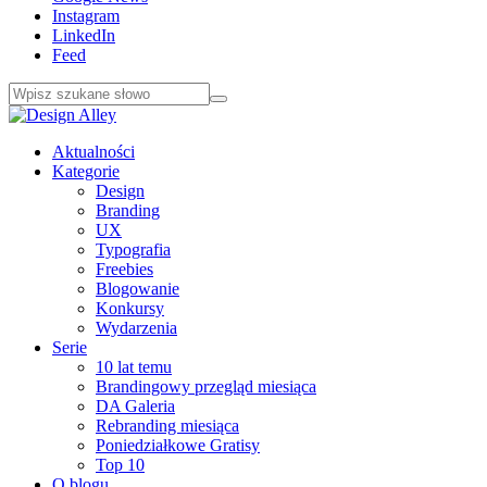
Instagram
LinkedIn
Feed
Aktualności
Kategorie
Design
Branding
UX
Typografia
Freebies
Blogowanie
Konkursy
Wydarzenia
Serie
10 lat temu
Brandingowy przegląd miesiąca
DA Galeria
Rebranding miesiąca
Poniedziałkowe Gratisy
Top 10
O blogu