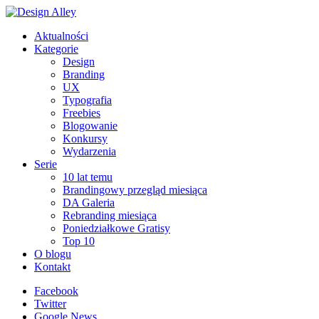
Aktualności
Kategorie
Design
Branding
UX
Typografia
Freebies
Blogowanie
Konkursy
Wydarzenia
Serie
10 lat temu
Brandingowy przegląd miesiąca
DA Galeria
Rebranding miesiąca
Poniedziałkowe Gratisy
Top 10
O blogu
Kontakt
Facebook
Twitter
Google News