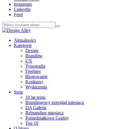
Instagram
LinkedIn
Feed
Aktualności
Kategorie
Design
Branding
UX
Typografia
Freebies
Blogowanie
Konkursy
Wydarzenia
Serie
10 lat temu
Brandingowy przegląd miesiąca
DA Galeria
Rebranding miesiąca
Poniedziałkowe Gratisy
Top 10
O blogu