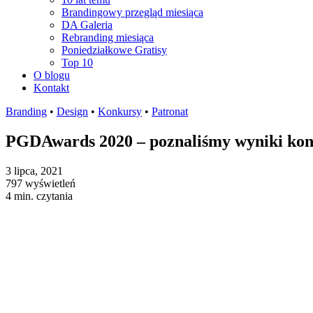
Brandingowy przegląd miesiąca
DA Galeria
Rebranding miesiąca
Poniedziałkowe Gratisy
Top 10
O blogu
Kontakt
Branding
•
Design
•
Konkursy
•
Patronat
PGDAwards 2020 – poznaliśmy wyniki konk
3 lipca, 2021
797 wyświetleń
4 min. czytania