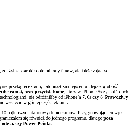
zdążył zaskarbić sobie miliony fanów, ale także zajadłych
ynie przekątna ekranu, natomiast zmniejszeniu ulegała grubość
rube ramki, oraz przycisk home
, który w iPhonie 5s zyskał Touch
echnologiami, nie odróżniliby od iPhone’a 7, 6s czy 6.
Prawdziwy
e wycięcie w górnej części ekranu.
ie 10 najlepszych darmowych mockupów. Przygotowując ten wpis,
ograniczałem się również do jednego programu, dlatego
poza
note’a, czy Power Pointa.