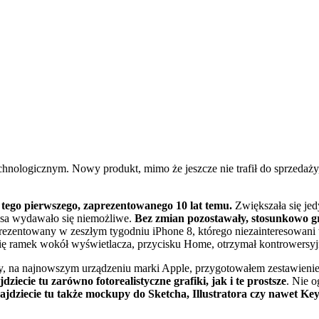
hnologicznym. Nowy produkt, mimo że jeszcze nie trafił do sprzedaży, 
 tego pierwszego, zaprezentowanego 10 lat temu.
Zwiększała się jed
obsa wydawało się niemożliwe.
Bez zmian pozostawały, stosunkowo g
prezentowany w zeszłym tygodniu iPhone 8, którego niezainteresowani t
się ramek wokół wyświetlacza, przycisku Home, otrzymał kontrowersyjn
ty, na najnowszym urządzeniu marki Apple, przygotowałem zestawien
jdziecie tu zarówno fotorealistyczne grafiki, jak i te prostsze
. Nie 
dziecie tu także mockupy do Sketcha, Illustratora czy nawet Key