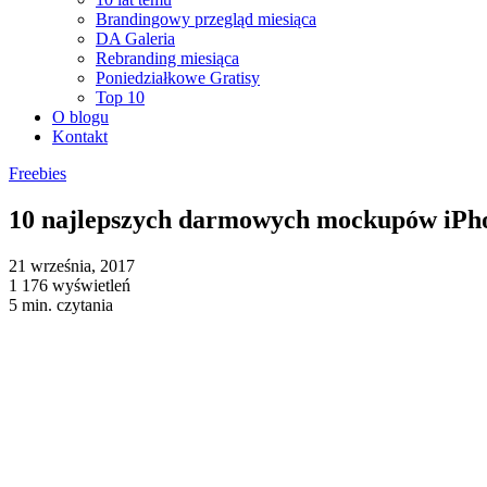
Brandingowy przegląd miesiąca
DA Galeria
Rebranding miesiąca
Poniedziałkowe Gratisy
Top 10
O blogu
Kontakt
Freebies
10 najlepszych darmowych mockupów iPh
21 września, 2017
1 176 wyświetleń
5 min. czytania