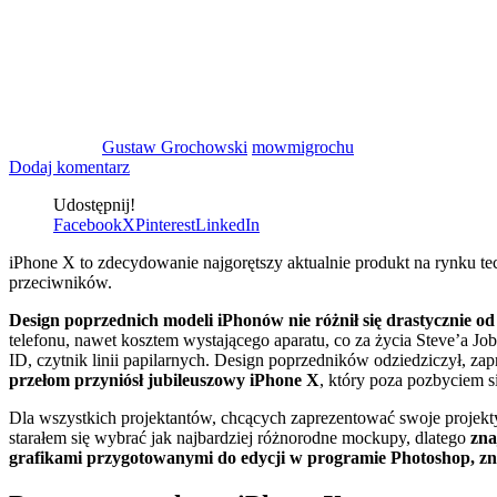
Gustaw Grochowski
mowmigrochu
Dodaj komentarz
Udostępnij!
Facebook
X
Pinterest
LinkedIn
iPhone X to zdecydowanie najgorętszy aktualnie produkt na rynku tec
przeciwników.
Design poprzednich modeli iPhonów nie różnił się drastycznie od
telefonu, nawet kosztem wystającego aparatu, co za życia Steve’a J
ID, czytnik linii papilarnych. Design poprzedników odziedziczył, za
przełom przyniósł jubileuszowy iPhone X
, który poza pozbyciem 
Dla wszystkich projektantów, chcących zaprezentować swoje projek
starałem się wybrać jak najbardziej różnorodne mockupy, dlatego
zna
grafikami przygotowanymi do edycji w programie Photoshop, znaj