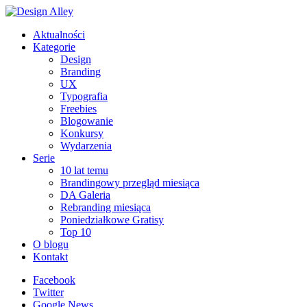
Aktualności
Kategorie
Design
Branding
UX
Typografia
Freebies
Blogowanie
Konkursy
Wydarzenia
Serie
10 lat temu
Brandingowy przegląd miesiąca
DA Galeria
Rebranding miesiąca
Poniedziałkowe Gratisy
Top 10
O blogu
Kontakt
Facebook
Twitter
Google News