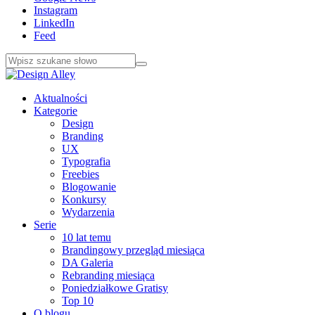
Instagram
LinkedIn
Feed
Aktualności
Kategorie
Design
Branding
UX
Typografia
Freebies
Blogowanie
Konkursy
Wydarzenia
Serie
10 lat temu
Brandingowy przegląd miesiąca
DA Galeria
Rebranding miesiąca
Poniedziałkowe Gratisy
Top 10
O blogu