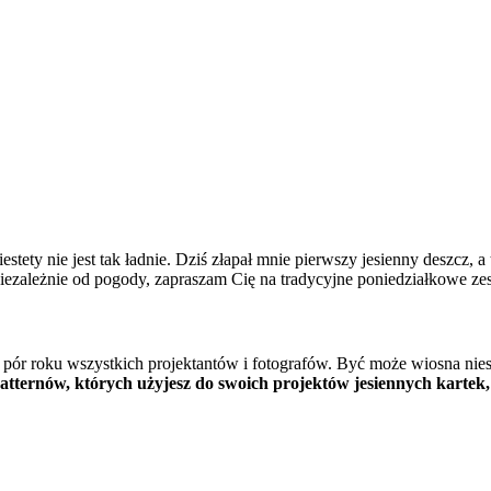
stety nie jest tak ładnie. Dziś złapał mnie pierwszy jesienny deszcz,
niezależnie od pogody, zapraszam Cię na tradycyjne poniedziałkowe z
r roku wszystkich projektantów i fotografów. Być może wiosna niesie z
ernów, których użyjesz do swoich projektów jesiennych kartek, 