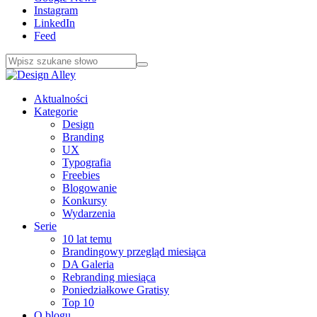
Instagram
LinkedIn
Feed
Aktualności
Kategorie
Design
Branding
UX
Typografia
Freebies
Blogowanie
Konkursy
Wydarzenia
Serie
10 lat temu
Brandingowy przegląd miesiąca
DA Galeria
Rebranding miesiąca
Poniedziałkowe Gratisy
Top 10
O blogu