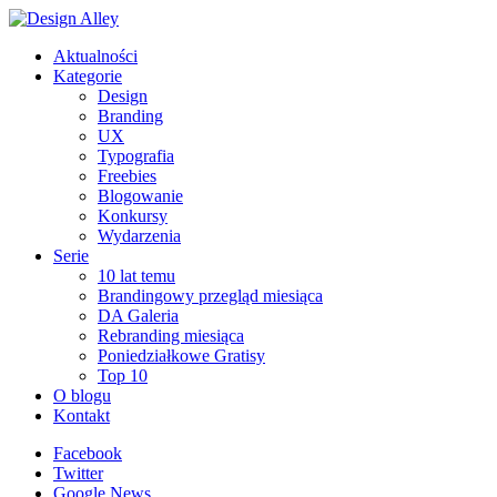
Aktualności
Kategorie
Design
Branding
UX
Typografia
Freebies
Blogowanie
Konkursy
Wydarzenia
Serie
10 lat temu
Brandingowy przegląd miesiąca
DA Galeria
Rebranding miesiąca
Poniedziałkowe Gratisy
Top 10
O blogu
Kontakt
Facebook
Twitter
Google News