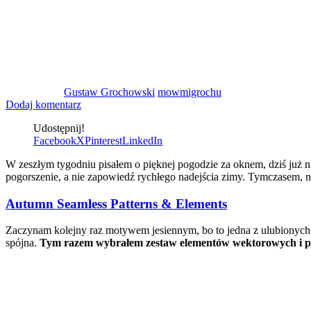
Gustaw Grochowski
mowmigrochu
Dodaj komentarz
Udostępnij!
Facebook
X
Pinterest
LinkedIn
W zeszłym tygodniu pisałem o pięknej pogodzie za oknem, dziś już nie
pogorszenie, a nie zapowiedź rychłego nadejścia zimy. Tymczasem, 
Autumn Seamless Patterns & Elements
Zaczynam kolejny raz motywem jesiennym, bo to jedna z ulubionych pó
spójna.
Tym razem wybrałem zestaw elementów wektorowych i patt