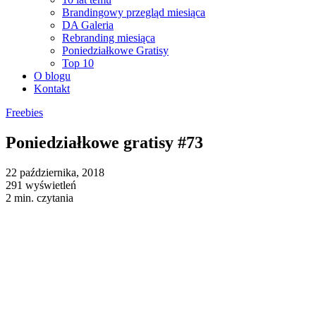
Brandingowy przegląd miesiąca
DA Galeria
Rebranding miesiąca
Poniedziałkowe Gratisy
Top 10
O blogu
Kontakt
Freebies
Poniedziałkowe gratisy #73
22 października, 2018
291 wyświetleń
2 min. czytania