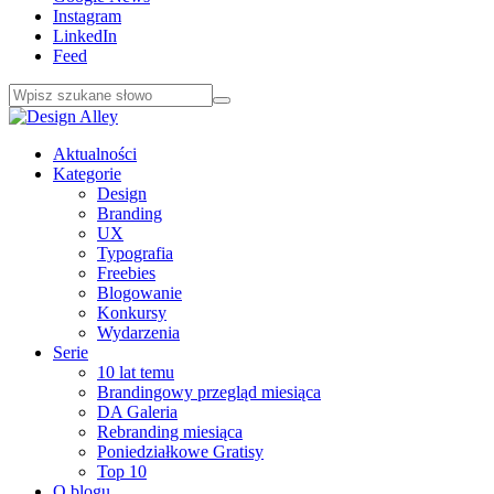
Instagram
LinkedIn
Feed
Aktualności
Kategorie
Design
Branding
UX
Typografia
Freebies
Blogowanie
Konkursy
Wydarzenia
Serie
10 lat temu
Brandingowy przegląd miesiąca
DA Galeria
Rebranding miesiąca
Poniedziałkowe Gratisy
Top 10
O blogu