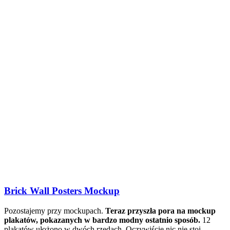
Brick Wall Posters Mockup
Pozostajemy przy mockupach.
Teraz przyszła pora na mockup
plakatów, pokazanych w bardzo modny ostatnio sposób.
12
plakatów ułożono w dwóch rzędach. Oczywiście nic nie stoi