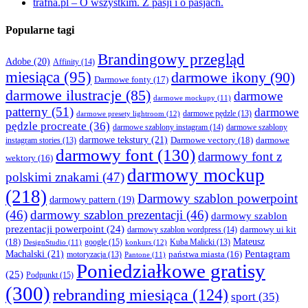
trafna.pl – O wszystkim. Z pasji i o pasjach.
Popularne tagi
Brandingowy przegląd
Adobe
(20)
Affinity
(14)
miesiąca
(95)
darmowe ikony
(90)
Darmowe fonty
(17)
darmowe ilustracje
(85)
darmowe
darmowe mockupy
(11)
patterny
(51)
darmowe
darmowe presety lightroom
(12)
darmowe pędzle
(13)
pędzle procreate
(36)
darmowe szablony instagram
(14)
darmowe szablony
darmowe tekstury
(21)
Darmowe vectory
(18)
darmowe
instagram stories
(13)
darmowy font
(130)
darmowy font z
wektory
(16)
darmowy mockup
polskimi znakami
(47)
(218)
Darmowy szablon powerpoint
darmowy pattern
(19)
(46)
darmowy szablon prezentacji
(46)
darmowy szablon
prezentacji powerpoint
(24)
darmowy ui kit
darmowy szablon wordpress
(14)
Mateusz
(18)
google
(15)
konkurs
(12)
Kuba Malicki
(13)
DesignStudio
(11)
Machalski
(21)
Pentagram
państwa miasta
(16)
motoryzacja
(13)
Pantone
(11)
Poniedziałkowe gratisy
(25)
Podpunkt
(15)
(300)
rebranding miesiąca
(124)
sport
(35)