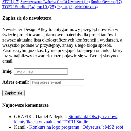
STGU
(17)
Studio Otwarte
(17)
Stowarzyszenie Twórców Grafiki Użytkowej
(14)
TOFU Studio
(24)
top10
(25)
Wolff Olins
(14)
Top 10
(13)
Zapisz się do newslettera
Newsletter Design Alley to cotygodniowy przegląd nowości w
świecie projektowania, darmowe materiały dla projektantów i
zawsze aktualna lista okołograficznych konferencji i wydarzeń, a
wszystko podane w przystępny, znany z tego bloga sposób.
Zasubskrybuj już dziś, by nie przegapić kolejnego odcinka, który
już w najbliższy czwartek może pojawić się w Twojej skrzynce
email.
Imię:
Adres e-mail:
Najnowsze komentarze
GRAFIK - Daniel Nalepka
-
Stomilanki Olsztyn z nową
identyfikacją wizualną od TOFU Studio
Kamil
-
Konkurs na logo programu „Odyseusz”: MSZ robi