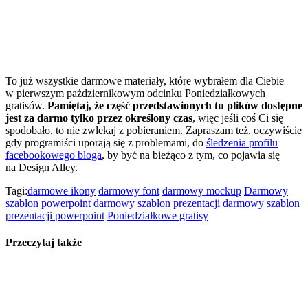
To już wszystkie darmowe materiały, które wybrałem dla Ciebie
w pierwszym październikowym odcinku Poniedziałkowych
gratisów.
Pamiętaj, że część przedstawionych tu plików dostępne
jest za darmo tylko przez określony czas
, więc jeśli coś Ci się
spodobało, to nie zwlekaj z pobieraniem. Zapraszam też, oczywiście
gdy programiści uporają się z problemami, do
śledzenia profilu
facebookowego bloga
, by być na bieżąco z tym, co pojawia się
na Design Alley.
Tagi:
darmowe ikony
darmowy font
darmowy mockup
Darmowy
szablon powerpoint
darmowy szablon prezentacji
darmowy szablon
prezentacji powerpoint
Poniedziałkowe gratisy
Przeczytaj także