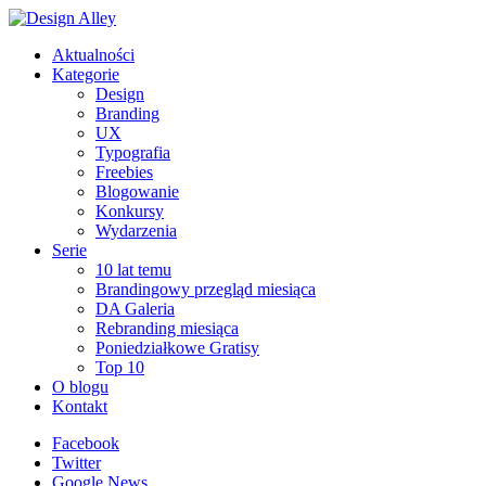
Aktualności
Kategorie
Design
Branding
UX
Typografia
Freebies
Blogowanie
Konkursy
Wydarzenia
Serie
10 lat temu
Brandingowy przegląd miesiąca
DA Galeria
Rebranding miesiąca
Poniedziałkowe Gratisy
Top 10
O blogu
Kontakt
Facebook
Twitter
Google News