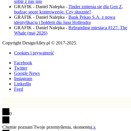
sobie z nas jaja
GRAFIK - Daniel Nalepka
-
Tinder zmienia się dla Gen Z,
budząc spore kontrowersje. Czy słusznie?
GRAFIK - Daniel Nalepka
-
Bank Pekao S.A. z nową
identyfikacją i hołdem dla Jana Hollendra
GRAFIK - Daniel Nalepka
-
Rebranding miesiąca #127: The
Whale (maj 2026)
Copyright DesignAlley.pl © 2017-2025.
Cookies i prywatność
Facebook
Twitter
Google News
Instagram
LinkedIn
Feed
0
Chętnie poznam Twoje przemyślenia, skomentuj.
x