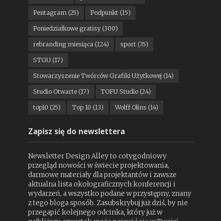
Pentagram
(25)
Podpunkt
(15)
Poniedziałkowe gratisy
(300)
rebranding miesiąca
(124)
sport
(35)
STGU
(17)
Stowarzyszenie Twórców Grafiki Użytkowej
(14)
Studio Otwarte
(17)
TOFU Studio
(24)
top10
(25)
Top 10
(13)
Wolff Olins
(14)
Zapisz się do newslettera
Newsletter Design Alley to cotygodniowy
przegląd nowości w świecie projektowania,
darmowe materiały dla projektantów i zawsze
aktualna lista okołograficznych konferencji i
wydarzeń, a wszystko podane w przystępny, znany
z tego bloga sposób. Zasubskrybuj już dziś, by nie
przegapić kolejnego odcinka, który już w