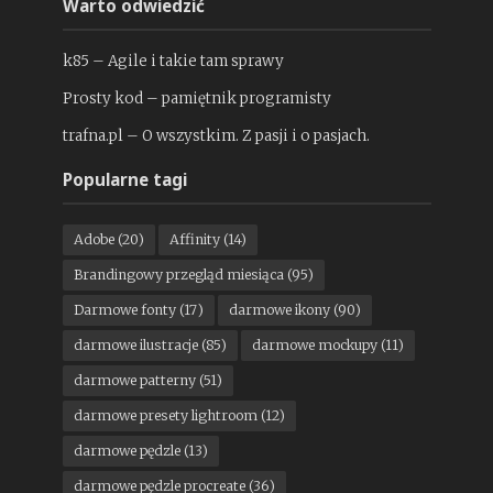
Warto odwiedzić
k85 – Agile i takie tam sprawy
Prosty kod – pamiętnik programisty
trafna.pl – O wszystkim. Z pasji i o pasjach.
Popularne tagi
Adobe
(20)
Affinity
(14)
Brandingowy przegląd miesiąca
(95)
Darmowe fonty
(17)
darmowe ikony
(90)
darmowe ilustracje
(85)
darmowe mockupy
(11)
darmowe patterny
(51)
darmowe presety lightroom
(12)
darmowe pędzle
(13)
darmowe pędzle procreate
(36)