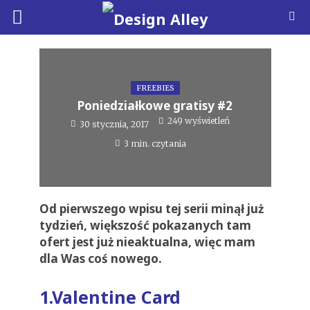
FREEBIES
Poniedziałkowe gratisy #2
249 wyświetleń
30 stycznia, 2017
3 min. czytania
Od pierwszego wpisu tej serii minął już
tydzień, większość pokazanych tam
ofert jest już nieaktualna, więc mam
dla Was coś nowego.
1.Valentine Card