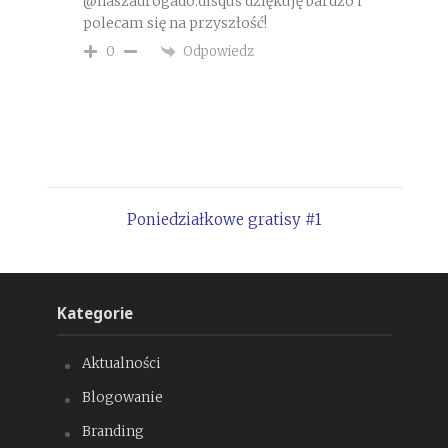
@naszadrogado:disqus dziękuję bardzo i
polecam się na przyszłość!
Odpowiedz
0
Poniedziałkowe gratisy #1
Kategorie
Aktualności
Blogowanie
Branding