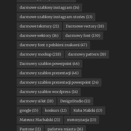
darmowe szablony instagram
(14)
darmowe szablony instagram stories
(13)
darmowe tekstury
(21)
Darmowe vectory
(18)
darmowe wektory
(16)
darmowy font
(130)
darmowy font z polskimi znakami
(47)
darmowy mockup
(218)
darmowy pattern
(19)
Darmowy szablon powerpoint
(46)
darmowy szablon prezentacji
(46)
darmowy szablon prezentacji powerpoint
(24)
darmowy szablon wordpress
(14)
darmowy ui kit
(18)
DesignStudio
(11)
google
(15)
konkurs
(12)
Kuba Malicki
(13)
Mateusz Machalski
(21)
motoryzacja
(13)
Pantone
(11)
państwa miasta
(16)