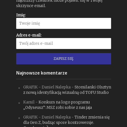
najbliższy czwartek może pojawić się w Twojej
skrzynce email.
Imię:
Adres e-mail:
Najnowsze komentarze
GRAFIK - Daniel Nalepka
-
Stomilanki Olsztyn
z nową identyfikacją wizualną od TOFU Studio
Kamil
-
Konkurs na logo programu
„Odyseusz”: MSZ robi sobie z nas jaja
GRAFIK - Daniel Nalepka
-
Tinder zmienia się
dla Gen Z, budząc spore kontrowersje.