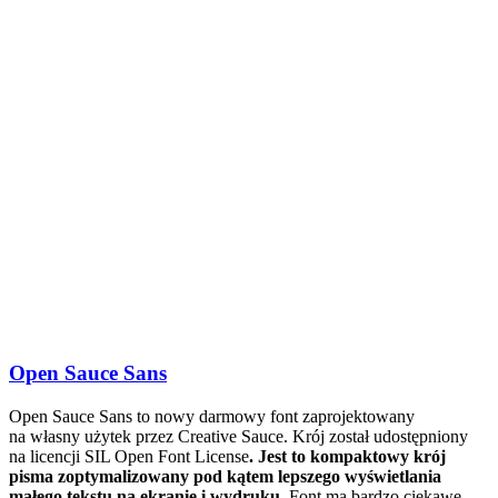
Open Sauce Sans
Open Sauce Sans to nowy darmowy font zaprojektowany
na własny użytek przez Creative Sauce. Krój został udostępniony
na licencji SIL Open Font License
.
Jest to kompaktowy krój
pisma zoptymalizowany pod kątem lepszego wyświetlania
małego tekstu na ekranie i wydruku.
Font ma bardzo ciekawe