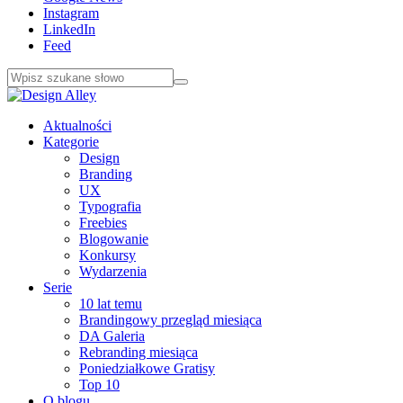
Instagram
LinkedIn
Feed
Aktualności
Kategorie
Design
Branding
UX
Typografia
Freebies
Blogowanie
Konkursy
Wydarzenia
Serie
10 lat temu
Brandingowy przegląd miesiąca
DA Galeria
Rebranding miesiąca
Poniedziałkowe Gratisy
Top 10
O blogu