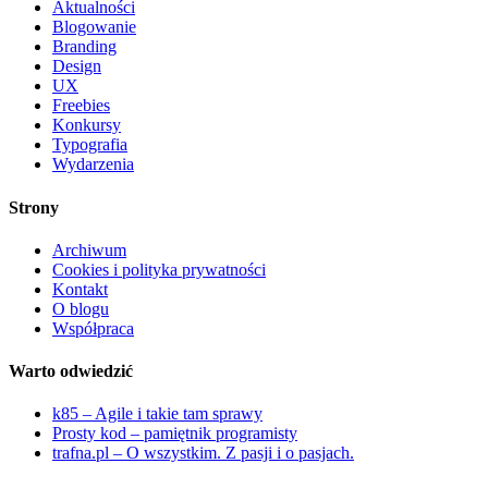
Aktualności
Blogowanie
Branding
Design
UX
Freebies
Konkursy
Typografia
Wydarzenia
Strony
Archiwum
Cookies i polityka prywatności
Kontakt
O blogu
Współpraca
Warto odwiedzić
k85 – Agile i takie tam sprawy
Prosty kod – pamiętnik programisty
trafna.pl – O wszystkim. Z pasji i o pasjach.