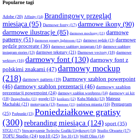
Popularne tagi
Brandingowy przegląd
Adobe
(20)
Affinity
(14)
miesiąca
(95)
darmowe ikony
(90)
Darmowe fonty
(17)
darmowe ilustracje
(85)
darmowe
darmowe mockupy
(11)
patterny
(51)
darmowe
darmowe presety lightroom
(12)
darmowe pędzle
(13)
pędzle procreate
(36)
darmowe szablony instagram
(14)
darmowe szablony
darmowe tekstury
(21)
Darmowe vectory
(18)
darmowe
instagram stories
(13)
darmowy font
(130)
darmowy font z
wektory
(16)
darmowy mockup
polskimi znakami
(47)
(218)
Darmowy szablon powerpoint
darmowy pattern
(19)
(46)
darmowy szablon prezentacji
(46)
darmowy szablon
prezentacji powerpoint
(24)
darmowy ui kit
darmowy szablon wordpress
(14)
Mateusz
(18)
google
(15)
konkurs
(12)
Kuba Malicki
(13)
DesignStudio
(11)
Machalski
(21)
Pentagram
państwa miasta
(16)
motoryzacja
(13)
Pantone
(11)
Poniedziałkowe gratisy
(25)
Podpunkt
(15)
(300)
rebranding miesiąca
(124)
sport
(35)
STGU
(17)
Studio Otwarte
(17)
Stowarzyszenie Twórców Grafiki Użytkowej
(14)
TOFU Studio
(24)
top10
(25)
Wolff Olins
(14)
Top 10
(13)