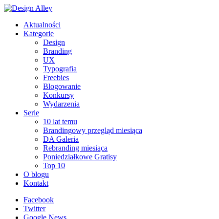
Aktualności
Kategorie
Design
Branding
UX
Typografia
Freebies
Blogowanie
Konkursy
Wydarzenia
Serie
10 lat temu
Brandingowy przegląd miesiąca
DA Galeria
Rebranding miesiąca
Poniedziałkowe Gratisy
Top 10
O blogu
Kontakt
Facebook
Twitter
Google News