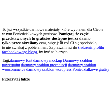
To już wszystkie darmowe materiały, które wybrałem dla Ciebie
w tym Poniedziałkowych gratisów.
Pamiętaj, że część
przedstawionych tu gratisów dostępne jest za darmo
tylko przez określony czas
, więc jeśli coś Ci się spodobało,
to nie zwlekaj z pobieraniem. Zapraszam też do
śledzenia profilu
facebookowego bloga
, by być na bieżąco.
Tagi:
darmowy font
darmowy mockup
Darmowy szablon
powerpoint
darmowy szablon prezentacji
darmowy szablon
woocommerce
darmowy szablon wordpress
Poniedziałkowe gratisy
Przeczytaj także