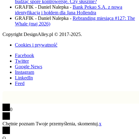
budząc spore kontrowersje. Czy słusznie?
GRAFIK - Daniel Nalepka
-
Bank Pekao S.A. z nową
identyfikacją i hołdem dla Jana Hollendra
GRAFIK - Daniel Nalepka
-
Rebranding miesiąca #127: The
Whale (maj 2026)
Copyright DesignAlley.pl © 2017-2025.
Cookies i prywatność
Facebook
Twitter
Google News
Instagram
LinkedIn
Feed
0
Chętnie poznam Twoje przemyślenia, skomentuj.
x
(
)