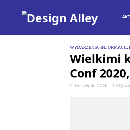
AK
WYDARZENIA
•
INFORMACJE
Wielkimi 
Conf 2020
3 września, 2020
299 wy