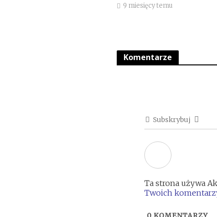
9 miesięcy temu
Komentarze
Subskrybuj
Ta strona używa Ak
Twoich komentarzy
0
KOMENTARZY