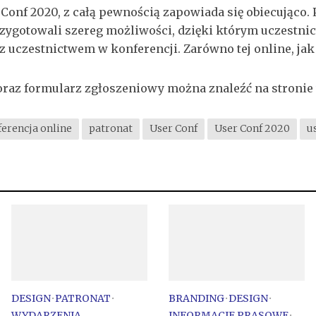
Conf 2020, z całą pewnością zapowiada się obiecująco
zygotowali szereg możliwości, dzięki którym uczestni
 uczestnictwem w konferencji. Zarówno tej online, jak i
oraz formularz zgłoszeniowy można znaleźć na stronie
erencja online
patronat
User Conf
User Conf 2020
u
DESIGN
•
PATRONAT
•
BRANDING
•
DESIGN
•
WYDARZENIA
INFORMACJE PRASOWE
•