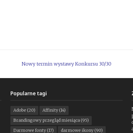
Nowy termin wystawy Konkursu 30/30
Popularne tagi
Adobe
(20)
Affinity
(14)
Brandingowy przegląd miesiąca
(95)
Darmowe fonty
(17)
darmowe ikony
(90)