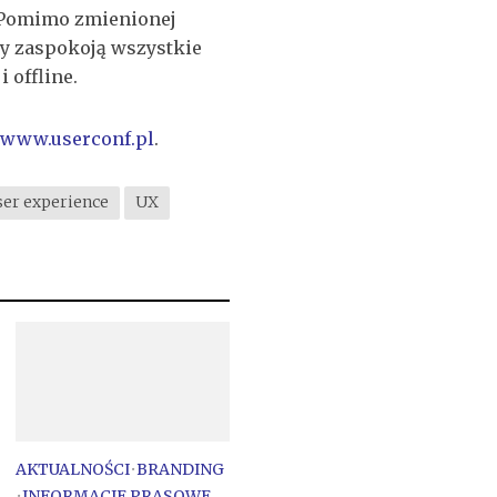
. Pomimo zmienionej
cy zaspokoją wszystkie
 offline.
www.userconf.pl
.
ser experience
UX
AKTUALNOŚCI
•
BRANDING
•
INFORMACJE PRASOWE