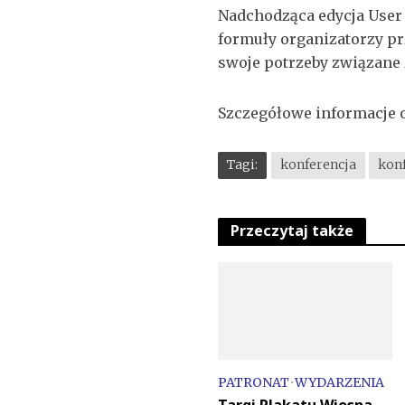
Nadchodząca edycja User 
formuły organizatorzy pr
swoje potrzeby związane z
Szczegółowe informacje 
Tagi:
konferencja
konf
Przeczytaj także
PATRONAT
•
WYDARZENIA
Targi Plakatu Wiosna