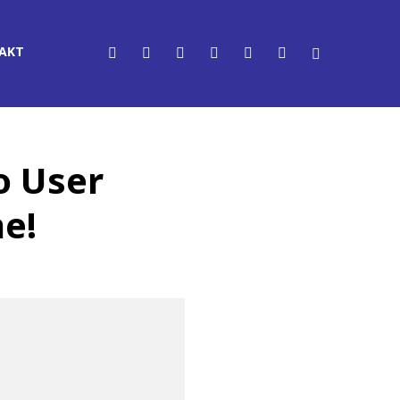
AKT
o User
ne!