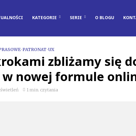
TUALNOŚCI
KATEGORIE
SERIE
O BLOGU
KONT
 PRASOWE
•
PATRONAT
•
UX
krokami zbliżamy się d
, w nowej formule onli
świetleń
1 min. czytania