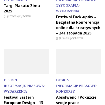
Targi Plakatu Zima
TYPOGRAFIA
•
2025
WYDARZENIA
9 miesięcy temu
Festiwal Fuck-upów –
bezpłatna konferencja
online dla kreatywnych
– 24 listopada 2025
9 miesięcy temu
DESIGN
•
DESIGN
•
INFORMACJE PRASOWE
•
INFORMACJE PRASOWE
•
WYDARZENIA
KONKURSY
Festival Eastern
Absolwenci! Pokażcie
European Design – 13–
swoje prace