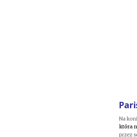
Par
Na kon
która n
przez s