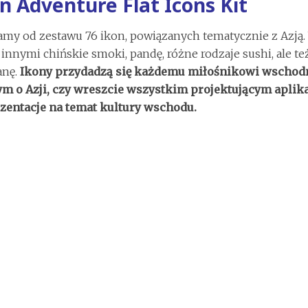
n Adventure Flat Icons Kit
my od zestawu 76 ikon, powiązanych tematycznie z Azją.
innymi chińskie smoki, pandę, różne rodzaje sushi, ale te
anę.
Ikony przydadzą się każdemu miłośnikowi wschodn
ym o Azji, czy wreszcie wszystkim projektującym aplik
ezentacje na temat kultury wschodu.