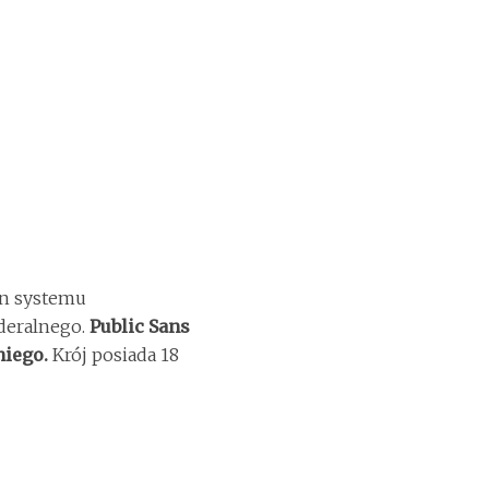
gn systemu
deralnego.
Public Sans
niego.
Krój posiada 18