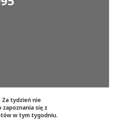
#95
 Za tydzień nie
 zapoznania się z
ntów w tym tygodniu.