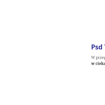
Psd
W prze
w ciek