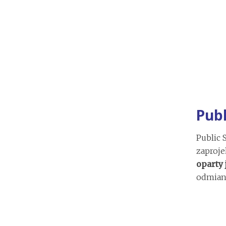
Publ
Public 
zaproj
oparty 
odmian 