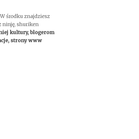
 W środku znajdziesz
ż ninję, shuriken
iej kultury, blogerom
acje, strony www