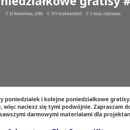
niedziałkowe gratisy 
15 kwietnia, 2019
337 wyświetleń
2 min. czytania
y poniedziałek i kolejne poniedziałkowe gratisy.
, więc naciesz się tymi podwójnie. Zapraszam do
ekawszymi darmowymi materiałami dla projekta