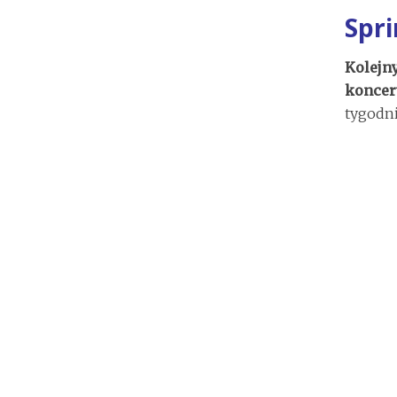
Spri
Kolejn
koncer
tygodni