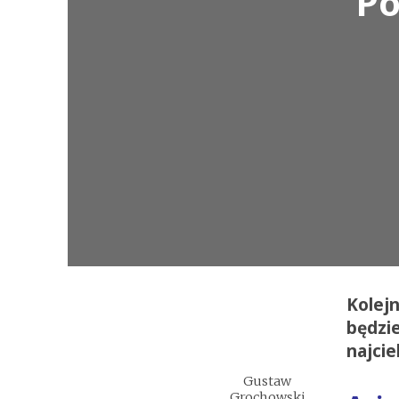
Po
Kolejn
będzie
najci
Gustaw
Grochowski