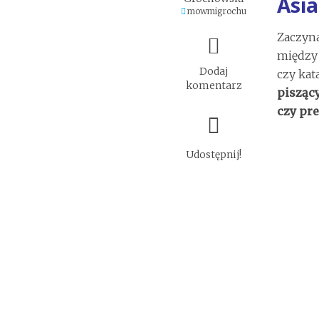
Asia
mowmigrochu
Zaczyna
między 
Dodaj
czy kat
komentarz
pisząc
czy pr
Udostępnij!