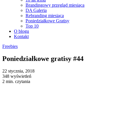
Brandingowy przegląd miesiąca
DA Galeria
Rebranding miesiąca
Poniedziałkowe Gratisy
Top 10
O blogu
Kontakt
Freebies
Poniedziałkowe gratisy #44
22 stycznia, 2018
348 wyświetleń
2 min. czytania