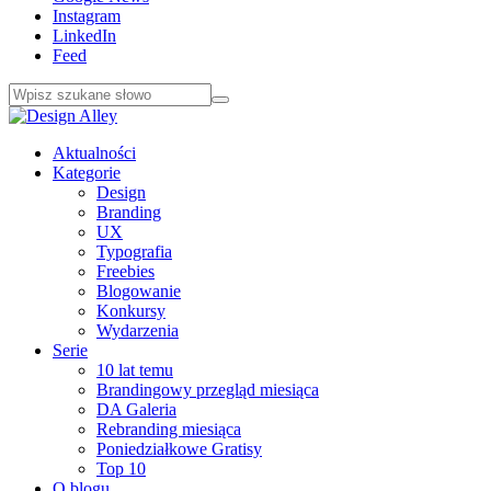
Instagram
LinkedIn
Feed
Aktualności
Kategorie
Design
Branding
UX
Typografia
Freebies
Blogowanie
Konkursy
Wydarzenia
Serie
10 lat temu
Brandingowy przegląd miesiąca
DA Galeria
Rebranding miesiąca
Poniedziałkowe Gratisy
Top 10
O blogu