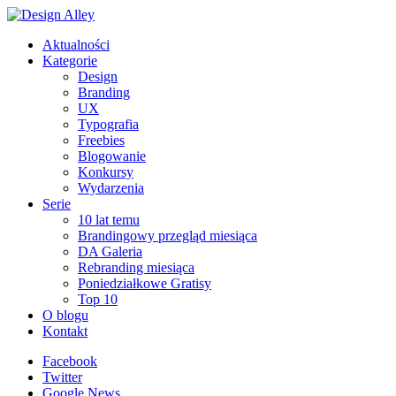
Aktualności
Kategorie
Design
Branding
UX
Typografia
Freebies
Blogowanie
Konkursy
Wydarzenia
Serie
10 lat temu
Brandingowy przegląd miesiąca
DA Galeria
Rebranding miesiąca
Poniedziałkowe Gratisy
Top 10
O blogu
Kontakt
Facebook
Twitter
Google News