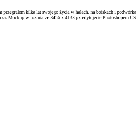
 przegrałem kilka lat swojego życia w halach, na boiskach i podwórk
arza. Mockup w rozmiarze 3456 x 4133 px edytujecie Photoshopem C