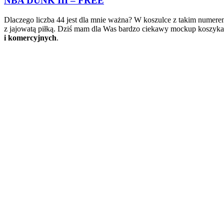
NBA DUNK III – FREE
Dlaczego liczba 44 jest dla mnie ważna? W koszulce z takim numerem
z jajowatą piłką. Dziś mam dla Was bardzo ciekawy mockup koszyk
i komercyjnych
.