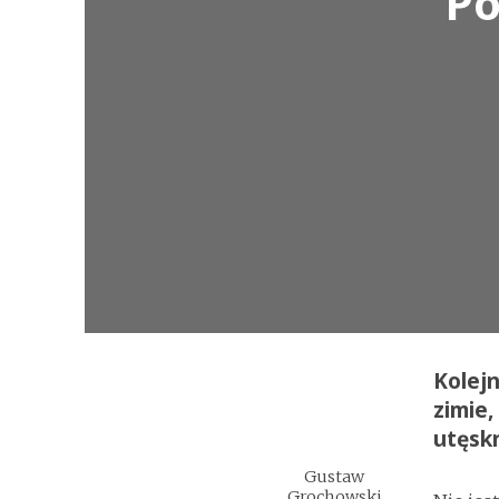
Po
Kolejn
zimie,
utęsk
Gustaw
Grochowski