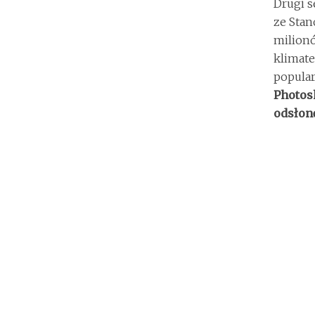
Drugi s
ze Stan
milionó
klimate
popular
Photos
odsłonę