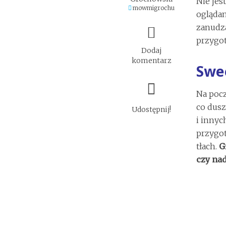
Nie jes
mowmigrochu
oglądan
zanudza
przygot
Dodaj
komentarz
Swe
Na poc
co dusz
Udostępnij!
i innyc
przygot
tłach.
G
czy na