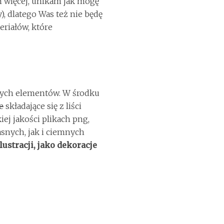
m więcej, unikam jak mogę
 dlatego Was też nie będę
eriałów, które
wych elementów. W środku
e
składające się z liści
iej jakości plikach png,
snych, jak i ciemnych
lustracji, jako dekoracje