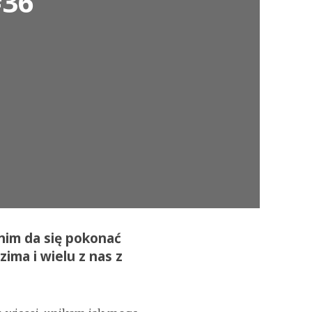
#36
anim da się pokonać
zima i wielu z nas z