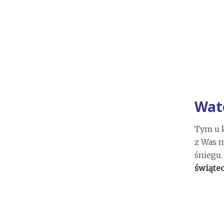
Wate
Tym u k
z Was m
śniegu
świąte