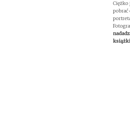
Ciężko 
pobrać 
portret
Fotogra
nadadzą
książki