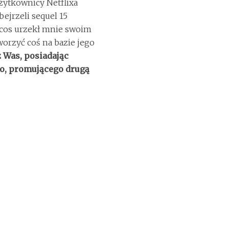
Użytkownicy Netflixa
ejrzeli sequel 15
arcos urzekł mnie swoim
tworzyć coś na bazie jego
 Was, posiadając
go, promującego drugą