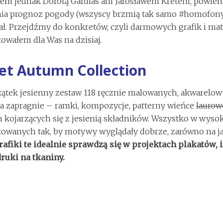
tem jednak Dorotą Gardias ani Jarosławem Kretem, powie
ia prognoz pogody (wszyscy brzmią tak samo #homofony),
ł. Przejdźmy do konkretów, czyli darmowych grafik i mat
owałem dla Was na dzisiaj.
et Autumn Collection
zątek jesienny zestaw 118 ręcznie malowanych, akwarelo
a zapragnie – ramki, kompozycje, patterny wieńce
laurow
h kojarzących się z jesienią składników. Wszystko w wysok
owanych tak, by motywy wyglądały dobrze, zarówno na ja
rafiki te idealnie sprawdzą się w projektach plakatów, i
druki na tkaniny.