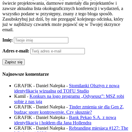
świecie projektowania, darmowe materiały dla projektantów i
zawsze aktualna lista okołograficznych konferencji i wydarzeń, a
wszystko podane w przystępny, znany z tego bloga sposób.
Zasubskrybuj już dziś, by nie przegapić kolejnego odcinka, który
już w najbliższy czwartek może pojawić się w Twojej skrzynce
email.
Imię:
Adres e-mail:
Najnowsze komentarze
GRAFIK - Daniel Nalepka
-
Stomilanki Olsztyn z nową
identyfikacją wizualną od TOFU Studio
Kamil
-
Konkurs na logo programu „Odyseusz”: MSZ robi
sobie z nas jaja
GRAFIK - Daniel Nalepka
-
Tinder zmienia się dla Gen Z,
budząc spore kontrowersje. Czy słusznie?
GRAFIK - Daniel Nalepka
-
Bank Pekao S.A. z nową
identyfikacją i hołdem dla Jana Hollendra
GRAFIK - Daniel Nalepka
-
Rebranding miesiąca #127: The