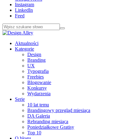
Instagram
LinkedIn
Feed
Aktualności
Kategorie
Design
Branding
UX
Typografia
Freebies
Blogowanie
Konkursy
Wydarzenia
Serie
10 lat temu
Brandingowy przegląd miesiąca
DA Galeria
Rebranding miesiąca
Poniedziałkowe Gratisy
Top 10
O blogu