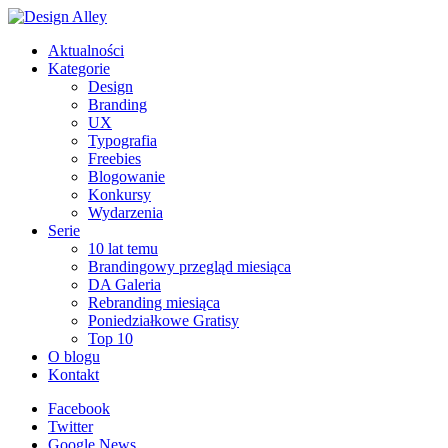
Aktualności
Kategorie
Design
Branding
UX
Typografia
Freebies
Blogowanie
Konkursy
Wydarzenia
Serie
10 lat temu
Brandingowy przegląd miesiąca
DA Galeria
Rebranding miesiąca
Poniedziałkowe Gratisy
Top 10
O blogu
Kontakt
Facebook
Twitter
Google News