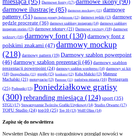
miesiąca
(95)
darmowe ikony
(90)
Darmowe fonty
(17)
darmowe ilustracje
(85)
darmowe
darmowe mockupy
(11)
patterny
(51)
darmowe
darmowe presety lightroom
(12)
darmowe pędzle
(13)
pędzle procreate
(36)
darmowe szablony instagram
(14)
darmowe szablony
darmowe tekstury
(21)
Darmowe vectory
(18)
darmowe
instagram stories
(13)
darmowy font
(130)
darmowy font z
wektory
(16)
darmowy mockup
polskimi znakami
(47)
(218)
Darmowy szablon powerpoint
darmowy pattern
(19)
(46)
darmowy szablon prezentacji
(46)
darmowy szablon
prezentacji powerpoint
(24)
darmowy ui kit
darmowy szablon wordpress
(14)
Mateusz
(18)
google
(15)
konkurs
(12)
Kuba Malicki
(13)
DesignStudio
(11)
Machalski
(21)
Pentagram
państwa miasta
(16)
motoryzacja
(13)
Pantone
(11)
Poniedziałkowe gratisy
(25)
Podpunkt
(15)
(300)
rebranding miesiąca
(124)
sport
(35)
STGU
(17)
Studio Otwarte
(17)
Stowarzyszenie Twórców Grafiki Użytkowej
(14)
TOFU Studio
(24)
top10
(25)
Wolff Olins
(14)
Top 10
(13)
Zapisz się do newslettera
Newsletter Design Alley to cotygodniowy przegląd nowości w