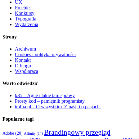
UX
Freebies
Konkursy
Typografia
Wydarzenia
Strony
Archiwum
Cookies i polityka prywatności
Kontakt
O blogu
Współpraca
Warto odwiedzić
k85 – Agile i takie tam sprawy
Prosty kod – pamiętnik programisty
trafna.pl – O wszystkim. Z pasji i o pasjach.
Popularne tagi
Brandingowy przegląd
Adobe
(20)
Affinity
(14)