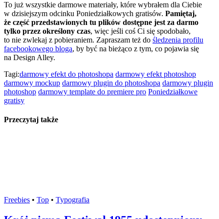
To już wszystkie darmowe materiały, które wybrałem dla Ciebie
w dzisiejszym odcinku Poniedziałkowych gratisów.
Pamiętaj,
że część przedstawionych tu plików dostępne jest za darmo
tylko przez określony czas
, więc jeśli coś Ci się spodobało,
to nie zwlekaj z pobieraniem. Zapraszam też do
śledzenia profilu
facebookowego bloga
, by być na bieżąco z tym, co pojawia się
na Design Alley.
Tagi:
darmowy efekt do photoshopa
darmowy efekt photoshop
darmowy mockup
darmowy plugin do photoshopa
darmowy plugin
photoshop
darmowy template do premiere pro
Poniedziałkowe
gratisy
Przeczytaj także
Freebies
•
Top
•
Typografia