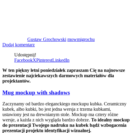
Gustaw Grochowski
mowmigrochu
Dodaj komentarz
Udostępnij!
Facebook
X
Pinterest
LinkedIn
W ten piękny letni poniedziałek zapraszam Cię na najnowsze
zestawienie najciekawszych darmowych materiałów dla
projektantów.
Mug mockup with shadows
Zaczynamy od bardzo eleganckiego mockupu kubka. Ceramiczny
kubek, albo kubki, bo jest jedna wersja z trzema kubkami,
ustawiony jest na drewnianym stole. Mockup ma cztery różne
wersje, a każda z nich wygląda bardzo dobrze.
To idealny mockup
do
prezentacji
Twojego nadruku na kubek
bądź
wzbogacenia
prezentacji projektu
identyfikacji
wizualnej.