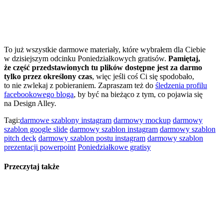
To już wszystkie darmowe materiały, które wybrałem dla Ciebie
w dzisiejszym odcinku Poniedziałkowych gratisów.
Pamiętaj,
że część przedstawionych tu plików dostępne jest za darmo
tylko przez określony czas
, więc jeśli coś Ci się spodobało,
to nie zwlekaj z pobieraniem. Zapraszam też do
śledzenia profilu
facebookowego bloga
, by być na bieżąco z tym, co pojawia się
na Design Alley.
Tagi:
darmowe szablony instagram
darmowy mockup
darmowy
szablon google slide
darmowy szablon instagram
darmowy szablon
pitch deck
darmowy szablon postu instagram
darmowy szablon
prezentacji powerpoint
Poniedziałkowe gratisy
Przeczytaj także