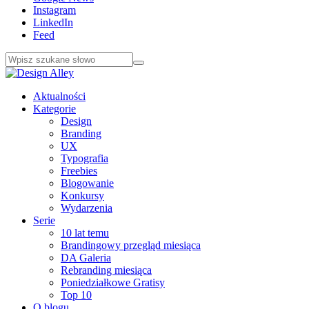
Instagram
LinkedIn
Feed
Aktualności
Kategorie
Design
Branding
UX
Typografia
Freebies
Blogowanie
Konkursy
Wydarzenia
Serie
10 lat temu
Brandingowy przegląd miesiąca
DA Galeria
Rebranding miesiąca
Poniedziałkowe Gratisy
Top 10
O blogu