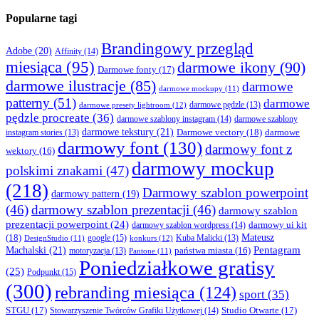
Popularne tagi
Brandingowy przegląd
Adobe
(20)
Affinity
(14)
miesiąca
(95)
darmowe ikony
(90)
Darmowe fonty
(17)
darmowe ilustracje
(85)
darmowe
darmowe mockupy
(11)
patterny
(51)
darmowe
darmowe presety lightroom
(12)
darmowe pędzle
(13)
pędzle procreate
(36)
darmowe szablony instagram
(14)
darmowe szablony
darmowe tekstury
(21)
Darmowe vectory
(18)
darmowe
instagram stories
(13)
darmowy font
(130)
darmowy font z
wektory
(16)
darmowy mockup
polskimi znakami
(47)
(218)
Darmowy szablon powerpoint
darmowy pattern
(19)
(46)
darmowy szablon prezentacji
(46)
darmowy szablon
prezentacji powerpoint
(24)
darmowy ui kit
darmowy szablon wordpress
(14)
Mateusz
(18)
google
(15)
konkurs
(12)
Kuba Malicki
(13)
DesignStudio
(11)
Machalski
(21)
Pentagram
państwa miasta
(16)
motoryzacja
(13)
Pantone
(11)
Poniedziałkowe gratisy
(25)
Podpunkt
(15)
(300)
rebranding miesiąca
(124)
sport
(35)
STGU
(17)
Studio Otwarte
(17)
Stowarzyszenie Twórców Grafiki Użytkowej
(14)