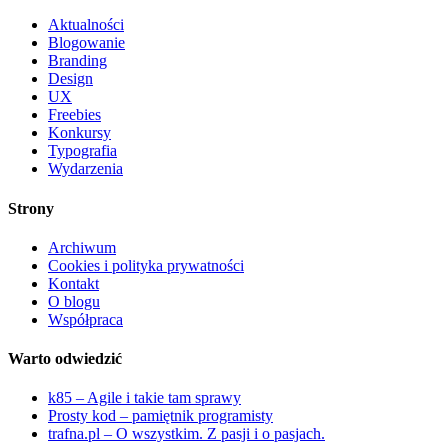
Aktualności
Blogowanie
Branding
Design
UX
Freebies
Konkursy
Typografia
Wydarzenia
Strony
Archiwum
Cookies i polityka prywatności
Kontakt
O blogu
Współpraca
Warto odwiedzić
k85 – Agile i takie tam sprawy
Prosty kod – pamiętnik programisty
trafna.pl – O wszystkim. Z pasji i o pasjach.