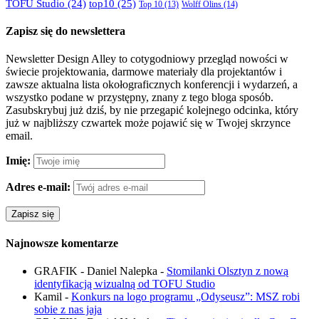
TOFU Studio
(24)
top10
(25)
Wolff Olins
(14)
Top 10
(13)
Zapisz się do newslettera
Newsletter Design Alley to cotygodniowy przegląd nowości w
świecie projektowania, darmowe materiały dla projektantów i
zawsze aktualna lista okołograficznych konferencji i wydarzeń, a
wszystko podane w przystępny, znany z tego bloga sposób.
Zasubskrybuj już dziś, by nie przegapić kolejnego odcinka, który
już w najbliższy czwartek może pojawić się w Twojej skrzynce
email.
Imię:
Adres e-mail:
Najnowsze komentarze
GRAFIK - Daniel Nalepka
-
Stomilanki Olsztyn z nową
identyfikacją wizualną od TOFU Studio
Kamil
-
Konkurs na logo programu „Odyseusz”: MSZ robi
sobie z nas jaja