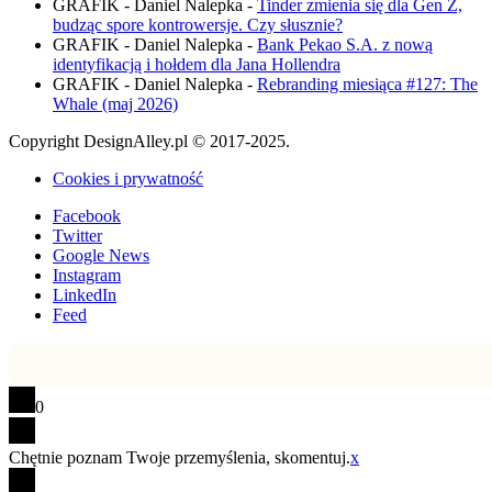
GRAFIK - Daniel Nalepka
-
Tinder zmienia się dla Gen Z,
budząc spore kontrowersje. Czy słusznie?
GRAFIK - Daniel Nalepka
-
Bank Pekao S.A. z nową
identyfikacją i hołdem dla Jana Hollendra
GRAFIK - Daniel Nalepka
-
Rebranding miesiąca #127: The
Whale (maj 2026)
Copyright DesignAlley.pl © 2017-2025.
Cookies i prywatność
Facebook
Twitter
Google News
Instagram
LinkedIn
Feed
0
Chętnie poznam Twoje przemyślenia, skomentuj.
x