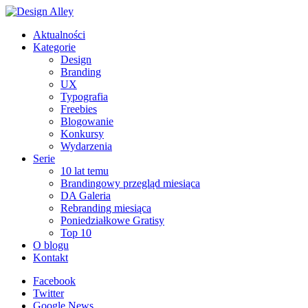
Aktualności
Kategorie
Design
Branding
UX
Typografia
Freebies
Blogowanie
Konkursy
Wydarzenia
Serie
10 lat temu
Brandingowy przegląd miesiąca
DA Galeria
Rebranding miesiąca
Poniedziałkowe Gratisy
Top 10
O blogu
Kontakt
Facebook
Twitter
Google News