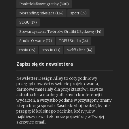
Poniedziałkowe gratisy
(300)
rebranding miesiąca
(124)
sport
(35)
STGU
(17)
Stowarzyszenie Twórców Grafiki Użytkowej
(14)
Studio Otwarte
(17)
TOFU Studio
(24)
top10
(25)
Top 10
(13)
Wolff Olins
(14)
Zapisz się do newslettera
Newsletter Design Alley to cotygodniowy
przegląd nowości w świecie projektowania,
darmowe materiały dla projektantów i zawsze
aktualna lista okołograficznych konferencji i
wydarzeń, a wszystko podane w przystępny, znany
z tego bloga sposób. Zasubskrybuj już dziś, by nie
przegapić kolejnego odcinka, który już w
najbliższy czwartek może pojawić się w Twojej
skrzynce email.