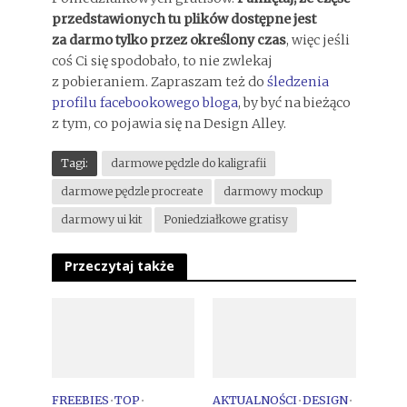
przedstawionych tu plików dostępne jest
za darmo tylko przez określony czas
, więc jeśli
coś Ci się spodobało, to nie zwlekaj
z pobieraniem. Zapraszam też do
śledzenia
profilu facebookowego bloga
, by być na bieżąco
z tym, co pojawia się na Design Alley.
Tagi:
darmowe pędzle do kaligrafii
darmowe pędzle procreate
darmowy mockup
darmowy ui kit
Poniedziałkowe gratisy
Przeczytaj także
FREEBIES
•
TOP
•
AKTUALNOŚCI
•
DESIGN
•