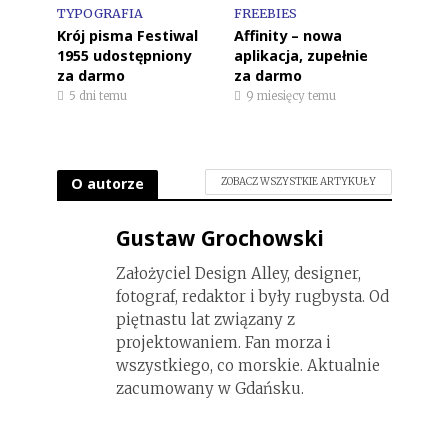
TYPOGRAFIA
FREEBIES
Krój pisma Festiwal
Affinity – nowa
1955 udostępniony
aplikacja, zupełnie
za darmo
za darmo
5 dni temu
9 miesięcy temu
O autorze
ZOBACZ WSZYSTKIE ARTYKUŁY
Gustaw Grochowski
Założyciel Design Alley, designer,
fotograf, redaktor i były rugbysta. Od
piętnastu lat związany z
projektowaniem. Fan morza i
wszystkiego, co morskie. Aktualnie
zacumowany w Gdańsku.