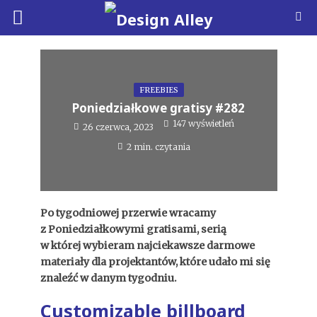
FREEBIES
Poniedziałkowe gratisy #282
147 wyświetleń
26 czerwca, 2023
2 min. czytania
Po tygodniowej przerwie wracamy
z Poniedziałkowymi gratisami, serią
w której wybieram najciekawsze darmowe
materiały dla projektantów, które udało mi się
znaleźć w danym tygodniu.
Customizable billboard