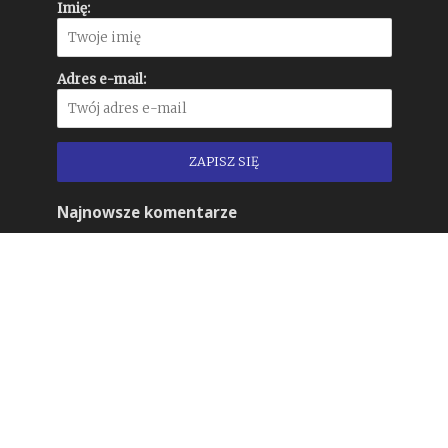
Imię:
Adres e-mail:
Najnowsze komentarze
GRAFIK - Daniel Nalepka
-
Stomilanki Olsztyn
z nową identyfikacją wizualną od TOFU Studio
Kamil
-
Konkurs na logo programu
„Odyseusz”: MSZ robi sobie z nas jaja
GRAFIK - Daniel Nalepka
-
Tinder zmienia się
dla Gen Z, budząc spore kontrowersje.
Czy słusznie?
GRAFIK - Daniel Nalepka
-
Bank Pekao S.A.