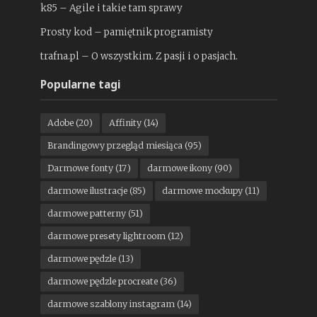
k85 – Agile i takie tam sprawy
Prosty kod – pamiętnik programisty
trafna.pl – O wszystkim. Z pasji i o pasjach.
Popularne tagi
Adobe
(20)
Affinity
(14)
Brandingowy przegląd miesiąca
(95)
Darmowe fonty
(17)
darmowe ikony
(90)
darmowe ilustracje
(85)
darmowe mockupy
(11)
darmowe patterny
(51)
darmowe presety lightroom
(12)
darmowe pędzle
(13)
darmowe pędzle procreate
(36)
darmowe szablony instagram
(14)