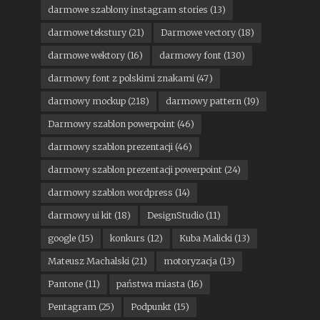
darmowe szablony instagram stories
(13)
darmowe tekstury
(21)
Darmowe vectory
(18)
darmowe wektory
(16)
darmowy font
(130)
darmowy font z polskimi znakami
(47)
darmowy mockup
(218)
darmowy pattern
(19)
Darmowy szablon powerpoint
(46)
darmowy szablon prezentacji
(46)
darmowy szablon prezentacji powerpoint
(24)
darmowy szablon wordpress
(14)
darmowy ui kit
(18)
DesignStudio
(11)
google
(15)
konkurs
(12)
Kuba Malicki
(13)
Mateusz Machalski
(21)
motoryzacja
(13)
Pantone
(11)
państwa miasta
(16)
Pentagram
(25)
Podpunkt
(15)