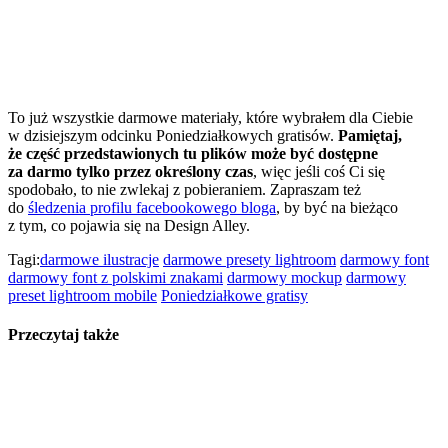
To już wszystkie darmowe materiały, które wybrałem dla Ciebie
w dzisiejszym odcinku Poniedziałkowych gratisów.
Pamiętaj,
że część przedstawionych tu plików może być dostępne
za darmo tylko przez określony czas
, więc jeśli coś Ci się
spodobało, to nie zwlekaj z pobieraniem. Zapraszam też
do
śledzenia profilu facebookowego bloga
, by być na bieżąco
z tym, co pojawia się na Design Alley.
Tagi:
darmowe ilustracje
darmowe presety lightroom
darmowy font
darmowy font z polskimi znakami
darmowy mockup
darmowy
preset lightroom mobile
Poniedziałkowe gratisy
Przeczytaj także