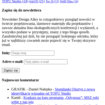
TOFU Studio
(24)
top10
(25)
Wolff Olins
(14)
Top 10
(13)
Zapisz się do newslettera
Newsletter Design Alley to cotygodniowy przegląd nowości w
świecie projektowania, darmowe materiały dla projektantów i
zawsze aktualna lista okołograficznych konferencji i wydarzeń, a
wszystko podane w przystępny, znany z tego bloga sposób.
Zasubskrybuj już dziś, by nie przegapić kolejnego odcinka, który
już w najbliższy czwartek może pojawić się w Twojej skrzynce
email.
Imię:
Adres e-mail:
Najnowsze komentarze
GRAFIK - Daniel Nalepka
-
Stomilanki Olsztyn z nową
identyfikacją wizualną od TOFU Studio
Kamil
-
Konkurs na logo programu „Odyseusz”: MSZ robi
sobie z nas jaja