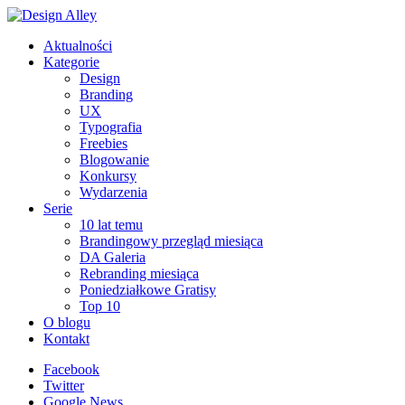
Aktualności
Kategorie
Design
Branding
UX
Typografia
Freebies
Blogowanie
Konkursy
Wydarzenia
Serie
10 lat temu
Brandingowy przegląd miesiąca
DA Galeria
Rebranding miesiąca
Poniedziałkowe Gratisy
Top 10
O blogu
Kontakt
Facebook
Twitter
Google News