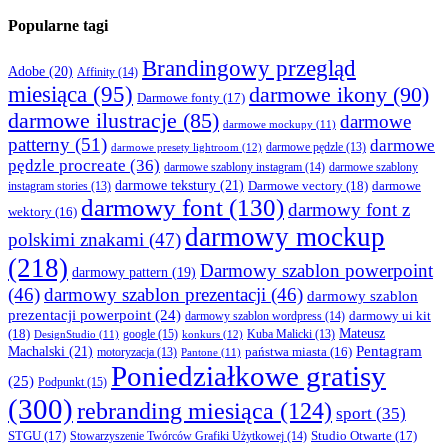
Popularne tagi
Brandingowy przegląd
Adobe
(20)
Affinity
(14)
miesiąca
(95)
darmowe ikony
(90)
Darmowe fonty
(17)
darmowe ilustracje
(85)
darmowe
darmowe mockupy
(11)
patterny
(51)
darmowe
darmowe presety lightroom
(12)
darmowe pędzle
(13)
pędzle procreate
(36)
darmowe szablony instagram
(14)
darmowe szablony
darmowe tekstury
(21)
Darmowe vectory
(18)
darmowe
instagram stories
(13)
darmowy font
(130)
darmowy font z
wektory
(16)
darmowy mockup
polskimi znakami
(47)
(218)
Darmowy szablon powerpoint
darmowy pattern
(19)
(46)
darmowy szablon prezentacji
(46)
darmowy szablon
prezentacji powerpoint
(24)
darmowy ui kit
darmowy szablon wordpress
(14)
Mateusz
(18)
google
(15)
konkurs
(12)
Kuba Malicki
(13)
DesignStudio
(11)
Machalski
(21)
Pentagram
państwa miasta
(16)
motoryzacja
(13)
Pantone
(11)
Poniedziałkowe gratisy
(25)
Podpunkt
(15)
(300)
rebranding miesiąca
(124)
sport
(35)
STGU
(17)
Studio Otwarte
(17)
Stowarzyszenie Twórców Grafiki Użytkowej
(14)