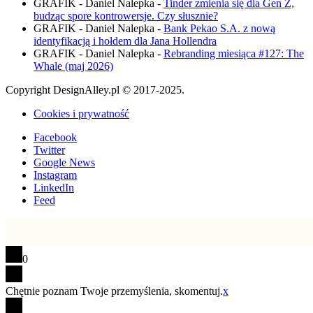
GRAFIK - Daniel Nalepka
-
Tinder zmienia się dla Gen Z,
budząc spore kontrowersje. Czy słusznie?
GRAFIK - Daniel Nalepka
-
Bank Pekao S.A. z nową
identyfikacją i hołdem dla Jana Hollendra
GRAFIK - Daniel Nalepka
-
Rebranding miesiąca #127: The
Whale (maj 2026)
Copyright DesignAlley.pl © 2017-2025.
Cookies i prywatność
Facebook
Twitter
Google News
Instagram
LinkedIn
Feed
0
Chętnie poznam Twoje przemyślenia, skomentuj.
x