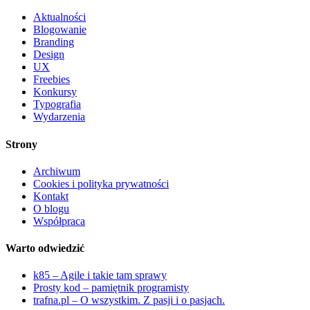
Aktualności
Blogowanie
Branding
Design
UX
Freebies
Konkursy
Typografia
Wydarzenia
Strony
Archiwum
Cookies i polityka prywatności
Kontakt
O blogu
Współpraca
Warto odwiedzić
k85 – Agile i takie tam sprawy
Prosty kod – pamiętnik programisty
trafna.pl – O wszystkim. Z pasji i o pasjach.