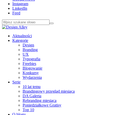
Instagram
LinkedIn
Feed
Aktualności
Kategorie
Design
Branding
UX
Typografia
Freebies
Blogowanie
Konkursy
Wydarzenia
Serie
10 lat temu
Brandingowy przegląd miesiąca
DA Galeria
Rebranding miesiąca
Poniedziałkowe Gratisy
Top 10
O blogu