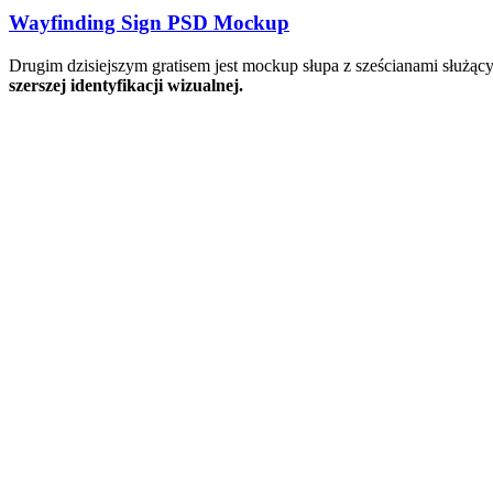
Wayfinding Sign PSD Mockup
Drugim dzisiejszym gratisem jest mockup słupa z sześcianami służąc
szerszej identyfikacji wizualnej.