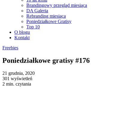
Brandingowy przegląd miesiąca
DA Galeria
Rebranding miesiąca
Poniedziałkowe Gratisy
Top 10
O blogu
Kontakt
Freebies
Poniedziałkowe gratisy #176
21 grudnia, 2020
301 wyświetleń
2 min. czytania