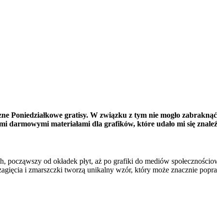
eczne Poniedziałkowe gratisy. W związku z tym nie mogło zabraknąć
mi darmowymi materiałami dla grafików, które udało mi się znale
ach, począwszy od okładek płyt, aż po grafiki do mediów społeczności
zagięcia i zmarszczki tworzą unikalny wzór, który może znacznie pop