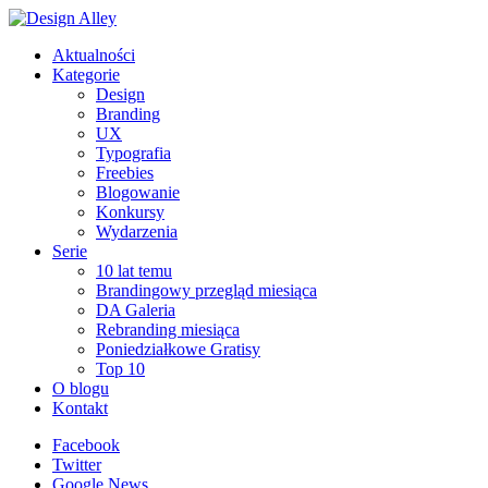
Aktualności
Kategorie
Design
Branding
UX
Typografia
Freebies
Blogowanie
Konkursy
Wydarzenia
Serie
10 lat temu
Brandingowy przegląd miesiąca
DA Galeria
Rebranding miesiąca
Poniedziałkowe Gratisy
Top 10
O blogu
Kontakt
Facebook
Twitter
Google News