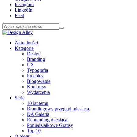
Instagram
LinkedIn
Feed
Aktualności
Kategorie
Design
Branding
UX
Typografia
Freebies
Blogowanie
Konkursy
Wydarzenia
Serie
10 lat temu
Brandingowy przegląd miesiąca
DA Galeria
Rebranding miesiąca
Poniedziałkowe Gratisy
Top 10
O blogu