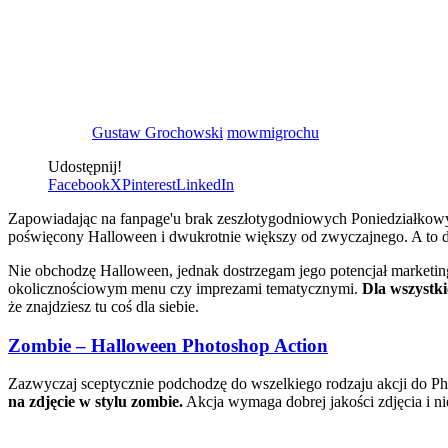
Gustaw Grochowski
mowmigrochu
Udostępnij!
Facebook
X
Pinterest
LinkedIn
Zapowiadając na fanpage'u brak zeszłotygodniowych Poniedziałkowyc
poświęcony Halloween i dwukrotnie większy od zwyczajnego. A to d
Nie obchodzę Halloween, jednak dostrzegam jego potencjał marketingow
okolicznościowym menu czy imprezami tematycznymi.
Dla wszystki
że znajdziesz tu coś dla siebie.
Zombie – Halloween Photoshop Action
Zazwyczaj sceptycznie podchodzę do wszelkiego rodzaju akcji do 
na zdjęcie w stylu zombie.
Akcja wymaga dobrej jakości zdjęcia i ni