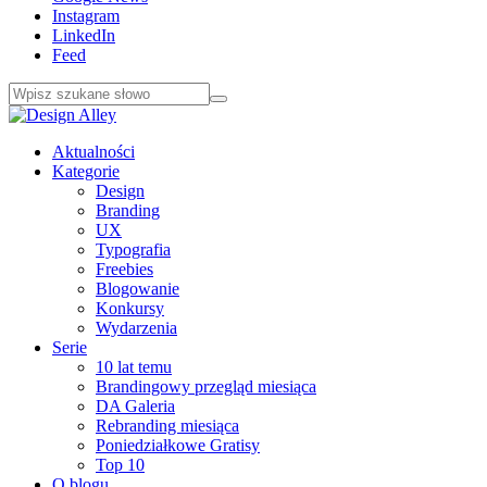
Instagram
LinkedIn
Feed
Aktualności
Kategorie
Design
Branding
UX
Typografia
Freebies
Blogowanie
Konkursy
Wydarzenia
Serie
10 lat temu
Brandingowy przegląd miesiąca
DA Galeria
Rebranding miesiąca
Poniedziałkowe Gratisy
Top 10
O blogu