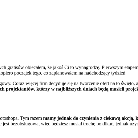
h gratisów obiecałem, że jakoś Ci to wynagrodzę. Pierwszym etapem w
opiero początek tego, co zaplanowałem na nadchodzący tydzień.
y. Coraz więcej firm decyduje się na tworzenie ofert na to święto, a k
ch projektantów, którzy w najbliższych dniach będą musieli proje
Photoshopa. Tym razem
mamy jednak do czynienia z ciekawą akcją, kt
e jest bezobsługowa, więc będziesz musiał trochę poklikać, jednak uz