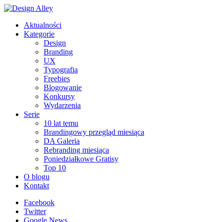
Aktualności
Kategorie
Design
Branding
UX
Typografia
Freebies
Blogowanie
Konkursy
Wydarzenia
Serie
10 lat temu
Brandingowy przegląd miesiąca
DA Galeria
Rebranding miesiąca
Poniedziałkowe Gratisy
Top 10
O blogu
Kontakt
Facebook
Twitter
Google News