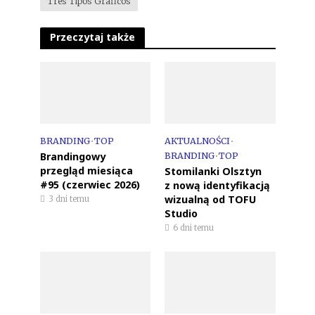
Tres Tipos Gráficos
Przeczytaj także
BRANDING
•
TOP
AKTUALNOŚCI
•
Brandingowy
BRANDING
•
TOP
przegląd miesiąca
Stomilanki Olsztyn
#95 (czerwiec 2026)
z nową identyfikacją
wizualną od TOFU
3 dni temu
Studio
6 dni temu