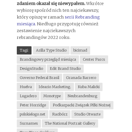
zdaniem okazał się niewypałem.
Wkrótce
wybiorę spośród nich ten najciekawszy,
który opiszę w ramach
serii Rebranding
miesiąca
. Niedługo przygotuję również
zestawienie najciekawszych
rebrandingów 2022 roku.
Tagi:
Arilla Type Studio
bicimad
Brandingowy przegląd miesiąca
Center Parcs
DesignStudio
Edit Brand Studio
Governo Federal Brasil
Granada Barrero
Huelva
Ideario Marketing.
Kuba Malicki
Lugadero
Monotype
Neubrandenburg
Peter Horridge
Podkarpacki Związek Piłki Nożnej
polskielogo.net
Racibórz
Studio Otwarte
Surnames
The National Portrait Gallery