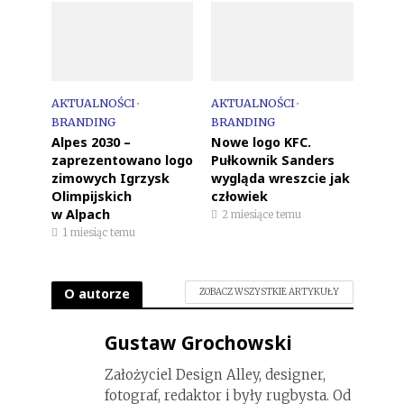
AKTUALNOŚCI
•
AKTUALNOŚCI
•
BRANDING
BRANDING
Alpes 2030 –
Nowe logo KFC.
zaprezentowano logo
Pułkownik Sanders
zimowych Igrzysk
wygląda wreszcie jak
Olimpijskich
człowiek
w Alpach
2 miesiące temu
1 miesiąc temu
O autorze
ZOBACZ WSZYSTKIE ARTYKUŁY
Gustaw Grochowski
Założyciel Design Alley, designer,
fotograf, redaktor i były rugbysta. Od