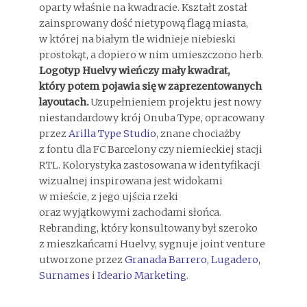
oparty właśnie na kwadracie. Kształt został
zainsprowany dość nietypową flagą miasta,
w której na białym tle widnieje niebieski
prostokąt, a dopiero w nim umieszczono herb.
Logotyp Huelvy wieńczy mały kwadrat,
który potem pojawia się w zaprezentowanych
layoutach.
Uzupełnieniem projektu jest nowy
niestandardowy krój Onuba Type, opracowany
przez
Arilla Type Studio
, znane chociażby
z fontu dla FC Barcelony czy niemieckiej stacji
RTL. Kolorystyka zastosowana w identyfikacji
wizualnej inspirowana jest widokami
w mieście, z jego ujścia rzeki
oraz wyjątkowymi zachodami słońca.
Rebranding, który konsultowany był szeroko
z mieszkańcami Huelvy, sygnuje joint venture
utworzone przez
Granada Barrero
,
Lugadero
,
Surnames
i
Ideario Marketing
.