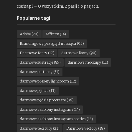
trafna.pl – O wszystkim. Z pasji i o pasjach.
Popularne tagi
Adobe
(20)
Affinity
(14)
Brandingowy przegląd miesiąca
(95)
Darmowe fonty
(17)
darmowe ikony
(90)
darmowe ilustracje
(85)
darmowe mockupy
(11)
darmowe patterny
(51)
darmowe presety lightroom
(12)
darmowe pędzle
(13)
darmowe pędzle procreate
(36)
darmowe szablony instagram
(14)
darmowe szablony instagram stories
(13)
darmowe tekstury
(21)
Darmowe vectory
(18)