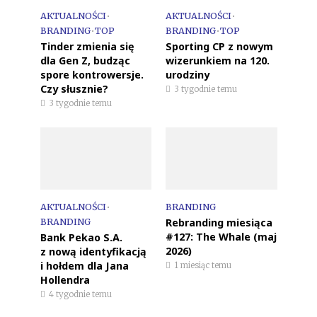
AKTUALNOŚCI
•
AKTUALNOŚCI
•
BRANDING
•
TOP
BRANDING
•
TOP
Tinder zmienia się
Sporting CP z nowym
dla Gen Z, budząc
wizerunkiem na 120.
spore kontrowersje.
urodziny
Czy słusznie?
3 tygodnie temu
3 tygodnie temu
AKTUALNOŚCI
•
BRANDING
Rebranding miesiąca
BRANDING
#127: The Whale (maj
Bank Pekao S.A.
2026)
z nową identyfikacją
i hołdem dla Jana
1 miesiąc temu
Hollendra
4 tygodnie temu