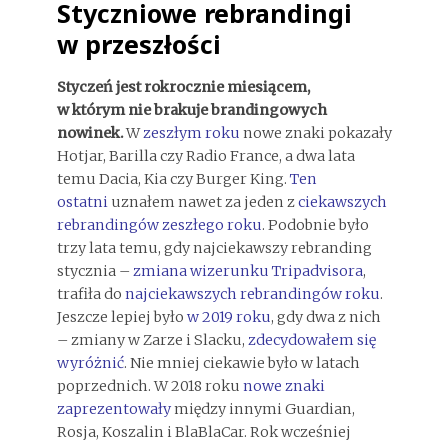
Styczniowe rebrandingi
w przeszłości
Styczeń jest rokrocznie miesiącem,
w którym nie brakuje brandingowych
nowinek.
W
zeszłym roku
nowe znaki pokazały
Hotjar, Barilla czy Radio France, a dwa lata
temu Dacia, Kia czy Burger King.
Ten
ostatni
uznałem nawet za jeden z
ciekawszych
rebrandingów zeszłego roku
. Podobnie było
trzy lata temu, gdy najciekawszy rebranding
stycznia –
zmiana wizerunku Tripadvisora
,
trafiła do
najciekawszych rebrandingów roku
.
Jeszcze lepiej było
w 2019 roku
, gdy dwa z nich
– zmiany w Zarze i Slacku,
zdecydowałem się
wyróżnić
. Nie mniej ciekawie było w latach
poprzednich. W 2018 roku
nowe znaki
zaprezentowały
między innymi Guardian,
Rosja, Koszalin i BlaBlaCar. Rok wcześniej