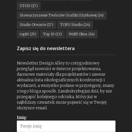
STGU
(17)
Stowarzyszenie Twórców Grafiki Użytkowej
(14)
Studio Otwarte
(17)
TOFU Studio
(24)
top10
(25)
Top 10
(13)
Wolff Olins
(14)
Zapisz się do newslettera
Newsletter Design Alley to cotygodniowy
przegląd nowości w świecie projektowania,
darmowe materiały dla projektantów i zawsze
aktualna lista okołograficznych konferencji i
wydarzeń, a wszystko podane w przystępny, znany
z tego bloga sposób. Zasubskrybuj już dziś, by nie
przegapić kolejnego odcinka, który już w
najbliższy czwartek może pojawić się w Twojej
skrzynce email.
Imię: