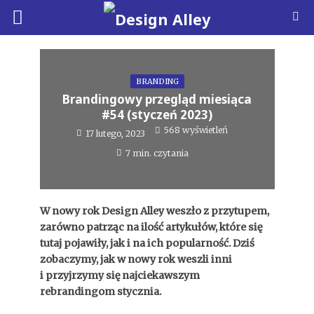
BRANDING
Brandingowy przegląd miesiąca
#54 (styczeń 2023)
568 wyświetleń
17 lutego, 2023
7 min. czytania
W nowy rok Design Alley weszło z przytupem,
zarówno patrząc na ilość artykułów, które się
tutaj pojawiły, jak i na ich popularność. Dziś
zobaczymy, jak w nowy rok weszli inni
i przyjrzymy się najciekawszym
rebrandingom stycznia.